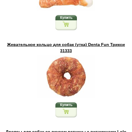
Жевательное кольцо для собак (утка) Denta Fun Трикси
31333
Дропсы для собак со вкусом ветчины с витаминами Lolo