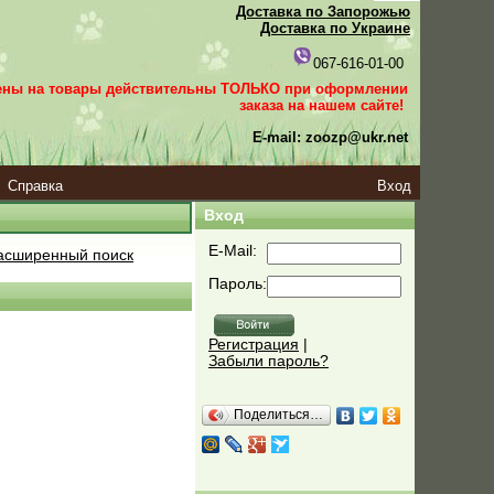
Доставка по Запорожью
Доставка по Украине
067-616-01-00
ены на товары действительны ТОЛЬКО при оформлении
заказа
на нашем сайте!
E-mail: zoozp@ukr.net
Справка
Вход
Вход
E-Mail:
сширенный поиск
Пароль:
Регистрация
|
Забыли пароль?
Поделиться…