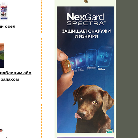
ій оселі
ивабливим або
 запахом