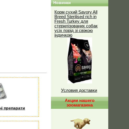
Новинки
Корм сухий Savory All
Breed Sterilised rich in
Fresh Turkey для
стерилізованих собак
усіх порід зі свіжою
індичкою
Условия доставки
Акции нашего
зоомагазина
ні препарати