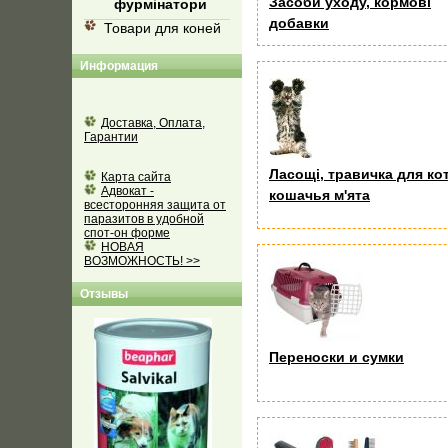
Засоби уходу, кормові
фурмінатори
добавки
Товари для коней
Информация
Доставка, Оплата,
Гарантии
Ласощі, травичка для кот
Карта сайта
Адвокат -
кошачья м'ята
всесторонняя защита от
паразитов в удобной
спот-он форме
НОВАЯ
ВОЗМОЖНОСТЬ! >>
Отзывы
Переноски и сумки