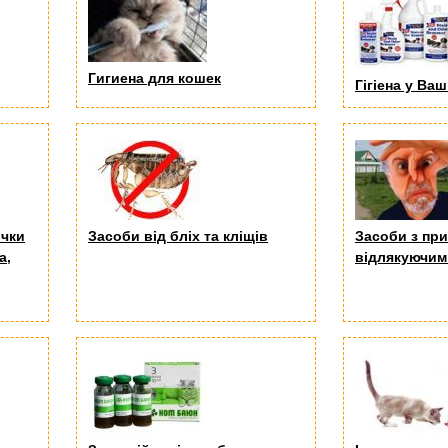
Гигиена для кошек
Гігіена у Ваш
очки
Засоби від бліх та кліщів
Засоби з пр
а,
відлякуючим