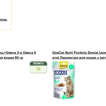
рези,
ось+Омега 3 и Омега 6
GimCat Nutri Pockets Dental (д
я кошек 60 гр
рта) Лакомства для кошек с ви