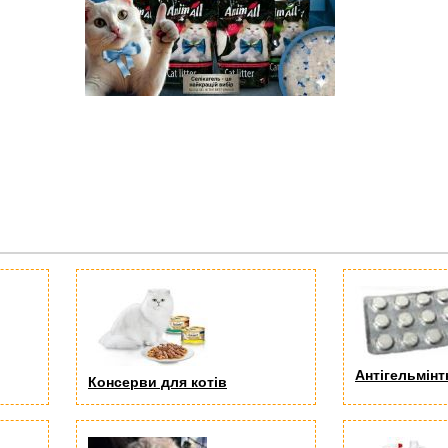
Антігельмінт
Консерви для котів