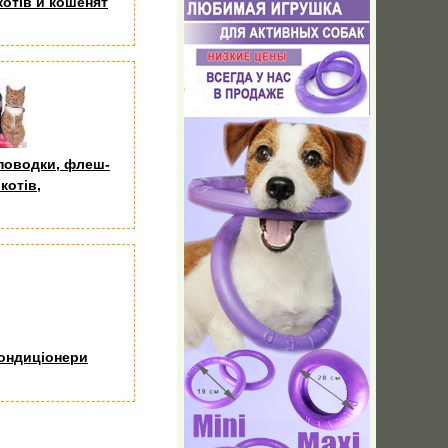
котів и кошенят
поводки, флеш-
котів,
кондиціонери