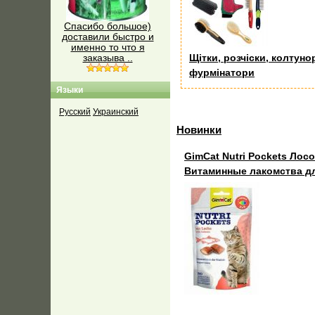
Спасибо большое)
доставили быстро и
именно то что я
Щітки, розчіски, колтуно
заказыва ..
фурмінатори
Языки
Русский
Украинский
Новинки
GimCat Nutri Pockets Лос
Витаминные лакомства дл