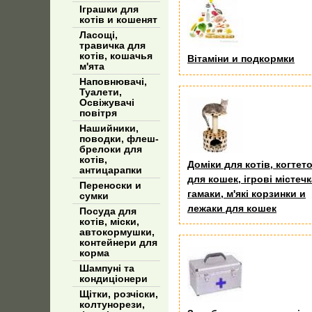
Іграшки для
котів и кошенят
Ласощі,
травичка для
котів, кошачья
Вітаміни и подкормки
м'ята
Наповнювачі,
Туалети,
Освіжувачі
повітря
Нашийники,
поводки, флеш-
брелоки для
котів,
Доміки для котів, когтет
антицарапки
для кошек, ігрові містечк
Переноски и
гамаки, м'які корзинки и
сумки
лежаки для кошек
Посуда для
котів, міски,
автокормушки,
контейнери для
корма
Шампуні та
кондиціонери
Щітки, розчіски,
колтунорези,