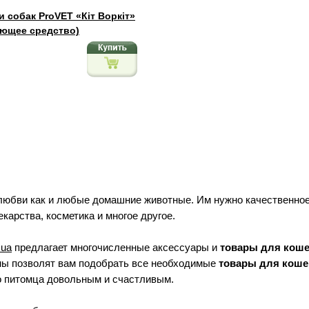
 собак ProVET «Кіт Воркіт»
ающее средство)
любви как и любые домашние животные. Им нужно качественное
карства, косметика и многое другое.
.ua
предлагает многочисленные аксессуары и
товары для кош
ны позволят вам подобрать все необходимые
товары для коше
го питомца довольным и счастливым.