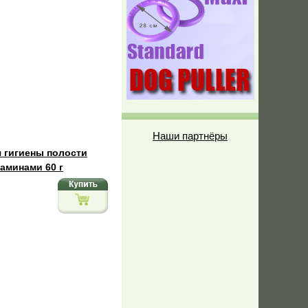
Наши партнёры
ля гигиены полости
таминами 60 г