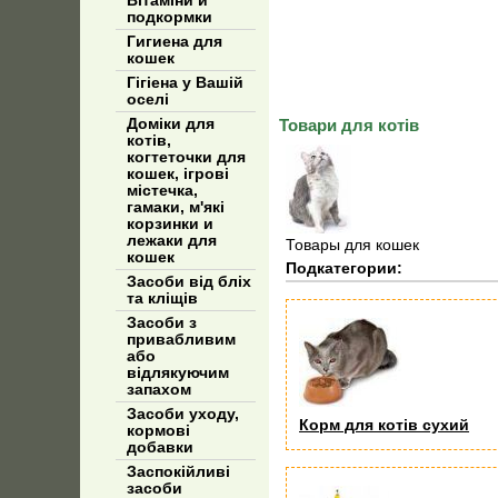
Вітаміни и
подкормки
Гигиена для
кошек
Гігіена у Вашій
оселі
Доміки для
Товари для котів
котів,
когтеточки для
кошек, ігрові
містечка,
гамаки, м'які
корзинки и
лежаки для
Товары для кошек
кошек
Подкатегории:
Засоби від бліх
та кліщів
Засоби з
привабливим
або
відлякуючим
запахом
Засоби уходу,
Корм для котів сухий
кормові
добавки
Заспокійливі
засоби