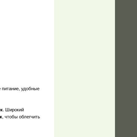
 питание, удобные
ек
. Широкий
к
, чтобы облегчить