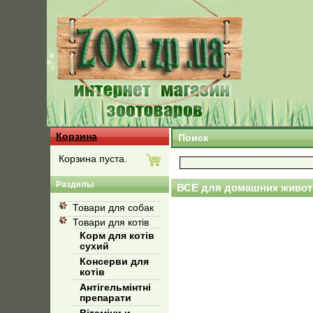
Корзина
Поиск
Корзина пуста.
Разделы
ВСЕ для домашних живот
Товари для собак
Товари для котів
Корм для котів
сухий
Консерви для
котів
Антігельмінтні
препарати