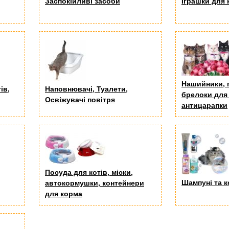
Заспокійливі засоби
Іграшки для 
Нашийники, 
ів,
Наповнювачі, Туалети,
брелоки для 
Освіжувачі повітря
антицарапки
Посуда для котів, міски,
Шампуні та 
автокормушки, контейнери
для корма