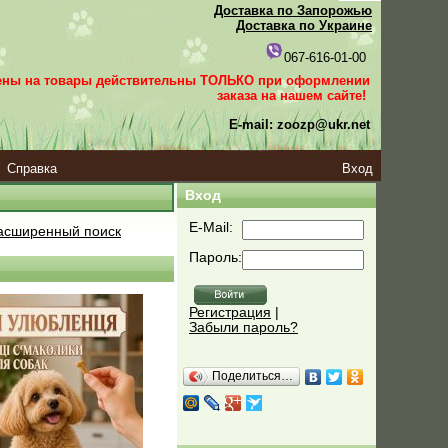
Доставка по Запорожью
Доставка по Украине
067-616-01-00
ены на товары действительны ТОЛЬКО при оформлении
заказа
на нашем сайте!
E-mail: zoozp@ukr.net
Справка
Вход
Вход
E-Mail:
сширенный поиск
Пароль:
Регистрация
|
Забыли пароль?
Поделиться…