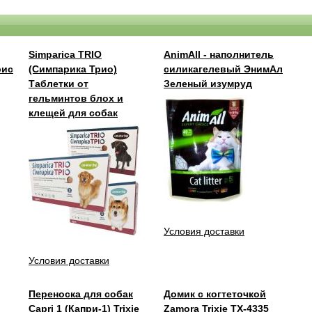
Simparica TRIO
AnimAll - наполнитель
рис
(Симпарика Трио)
силикагелевый ЭнимАл
Таблетки от
Зеленый изумруд
гельминтов блох и
клещей для собак
Условия доставки
Условия доставки
Переноска для собак
Домик с когтеточкой
Capri 1 (Капри-1) Trixie
Zamora Trixie TX-4335