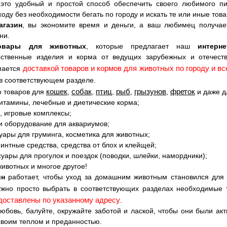
это удобный и простой способ обеспечить своего любимого п
оду без необходимости бегать по городу и искать те или иные това
агазин
, вы экономите время и деньги, а ваш любимец получае
ни.
овары для животных
, которые предлагает наш
интерн
ственные изделия и корма от ведущих зарубежных и отечеств
доставкой товаров и кормов для животных по городу и вс
мается
в соответствующем разделе.
кошек
собак
птиц
рыб
грызунов
фреток
 товаров для
,
,
,
,
,
и даже 
витамины, лечебные и диетические корма;
, игровые комплексы;
и оборудование для аквариумов;
суары для груминга, косметика для животных;
интные средства, средства от блох и клейщей;
ссуары для прогулок и поездок (поводки, шлейки, намордники);
животных и многое другое!
ин
работает, чтобы уход за домашним животным становился для
жно просто выбрать в соответствующих разделах необходимые 
 доставлены по указанному адресу
.
бовь, балуйте, окружайте заботой и лаской, чтобы они были ак
своим теплом и преданностью.