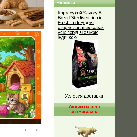
Новинки
Корм сухий Savory All
Breed Sterilised rich in
Fresh Turkey для
стерилізованих собак
усіх порід зі свіжою
індичкою
Условия доставки
Акции нашего
зоомагазина