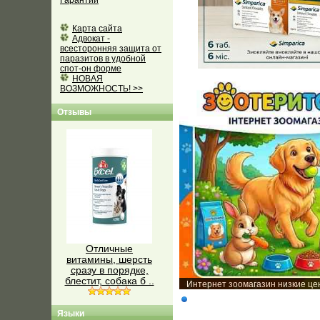
Гарантии
Карта сайта
Адвокат -
всесторонняя защита от
паразитов в удобной
спот-он форме
НОВАЯ
ВОЗМОЖНОСТЬ! >>
Отзывы
Отличные
витамины, шерсть
сразу в порядке,
блестит, собака б ..
Интернет зоомагазин низкие ц
Языки