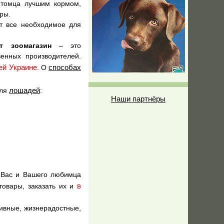
итомца лучшим кормом,
ры.
т все необходимое для
ет зоомагазин
– это
енных производителей.
ей Украине
способах
. О
лошадей
для
:
Наши партнёры
 Вас и Вашего любимца
в
товары, заказать их и
тивные, жизнерадостные,