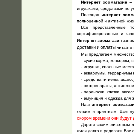
Интернет зоомагазин
– 
игрушками, средствами по ух
Посещая
интернет зоом
полноценной и активной жиз
Все представленные
т
сертифицированные и каче
Интернет зоомагазин
зани
доставки и оплаты
читайте 
Мы предлагаем множество
- сухие корма, консервы, 
- игрушки, спальные места
- аквариумы, террариумы 
- средства гигиены, аксес
- ветпрепараты, антигельм
- переноски, клетки, аксе
- амуниция и одежда для 
Наш
интернет зоомагаз
легким и приятным. Вам ну
скором времени они будут
Дарите своим животным лю
жили долго и радовали Вас 