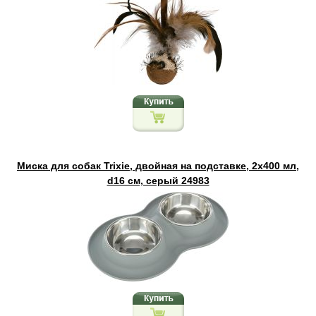
Миска для собак Trixie, двойная на подставке, 2х400 мл,
d16 см, серый 24983