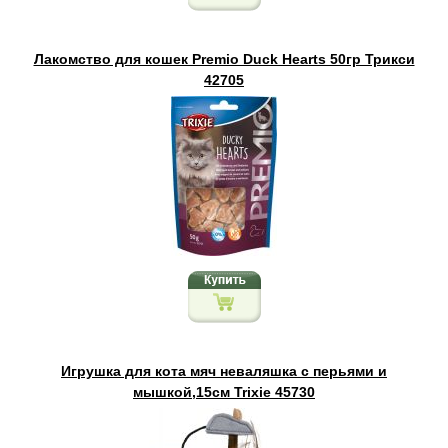
Лакомство для кошек Premio Duck Hearts 50гр Трикси
42705
Игрушка для кота мяч неваляшка с перьями и
мышкой,15см Trixie 45730