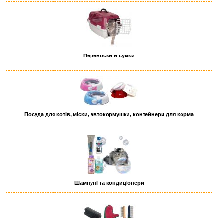
Переноски и сумки
Посуда для котів, міски, автокормушки, контейнери для корма
Шампуні та кондиціонери