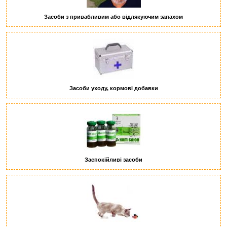
Засоби з привабливим або відлякуючим запахом
Засоби уходу, кормові добавки
Заспокійливі засоби