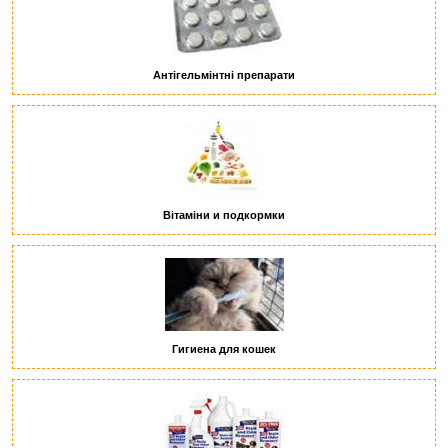
Антігельмінтні препарати
Вітаміни и подкормки
Гигиена для кошек