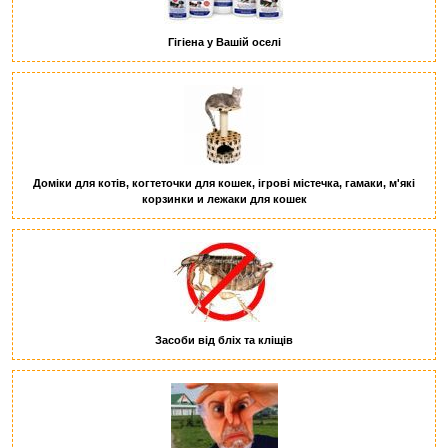
Гігіена у Вашій оселі
Доміки для котів, когтеточки для кошек, ігрові містечка, гамаки, м'які
корзинки и лежаки для кошек
Засоби від бліх та кліщів