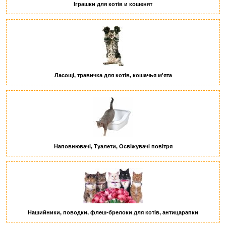
Іграшки для котів и кошенят
Ласощі, травичка для котів, кошачья м'ята
Наповнювачі, Туалети, Освіжувачі повітря
Нашийники, поводки, флеш-брелоки для котів, антицарапки