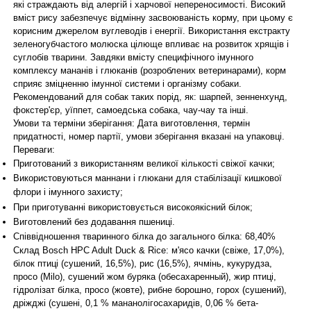
які страждають від алергій і харчової непереносимості. Високий
вміст рису забезпечує відмінну засвоюваність корму, при цьому є
корисним джерелом вуглеводів і енергії. Використання екстракту
зеленогубчастого молюска цілюще впливає на розвиток хрящів і
суглобів тварини. Завдяки вмісту специфічного імунного
комплексу мананів і глюканів (розроблених ветеринарами), корм
сприяє зміцненню імунної системи і організму собаки.
Рекомендований для собак таких порід, як: шарпей, зенненхунд,
фокстер'єр, уїппет, самоедська собака, чау-чау та інші.
Умови та терміни зберігання: Дата виготовлення, термін
придатності, номер партії, умови зберігання вказані на упаковці.
Переваги:
Приготований з використанням великої кількості свіжої качки;
Використовуються маннани і глюкани для стабілізації кишкової
флори і імунного захисту;
При приготуванні використовується високоякісний білок;
Виготовлений без додавання пшениці.
Співвідношення тваринного білка до загального білка: 68,40%
Склад Bosch HPC Adult Duck & Rice: м'ясо качки (свіже, 17,0%),
білок птиці (сушений, 16,5%), рис (16,5%), ячмінь, кукурудза,
просо (Milo), сушений жом буряка (обесахаренный), жир птиці,
гідролізат білка, просо (жовте), рибне борошно, горох (сушений),
дріжджі (сушені, 0,1 % мананолігосахаридів, 0,06 % бета-