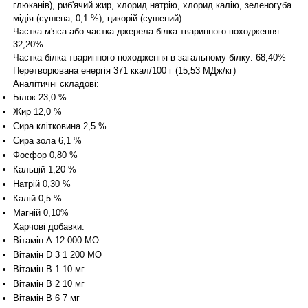
глюканів), риб'ячий жир, хлорид натрію, хлорид калію, зеленогуба
мідія (сушена, 0,1 %), цикорій (сушений).
Частка м'яса або частка джерела білка тваринного походження:
32,20%
Частка білка тваринного походження в загальному білку: 68,40%
Перетворювана енергія 371 ккал/100 г (15,53 МДж/кг)
Аналітичні складові:
Білок 23,0 %
Жир 12,0 %
Сира клітковина 2,5 %
Сира зола 6,1 %
Фосфор 0,80 %
Кальцій 1,20 %
Натрій 0,30 %
Калій 0,5 %
Магній 0,10%
Харчові добавки:
Вітамін А 12 000 МО
Вітамін D 3 1 200 МО
Вітамін В 1 10 мг
Вітамін В 2 10 мг
Вітамін В 6 7 мг