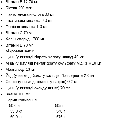
Вітамін В 12 70 мкг
Біотин 250 мкг
Пантотенова кислота 30 мг
Нікотинова кислота. 40 мг
Фолієва кислота 1,0 мг
Вітамін С 70 мг
Холін хлорид 1700 мг
Вітамін Е 70 мг
Мікроелементи:
Цинк (у вигляді гідрату хелату цинку) 45 мг
Мідь (у вигляді пентагідрату сульфату міді (II)) 10 мг
Марганець 13 мг
Йод (у вигляді йодату кальцію безводного) 2,0 мг
Селен (у вигляді селеніту натрію) 0,2 мг
Цинк (у вигляді оксиду цинку) 70 мг
Залізо 100 мг
Норми годування:
50,0 кг 505 г
55,0 кг 540 г
60,0 кг 575 г