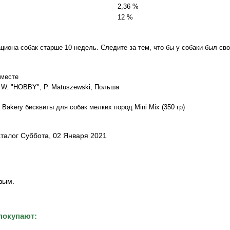
2,36 %
12 %
циона собак старше 10 недель. Следите за тем, что бы у собаки был св
 месте
P.W. "HOBBY", P. Matuszewski, Польша
ni Bakery бисквиты для собак мелких пород Mini Mix (350 гр)
талог Суббота, 02 Января 2021
вым.
покупают: