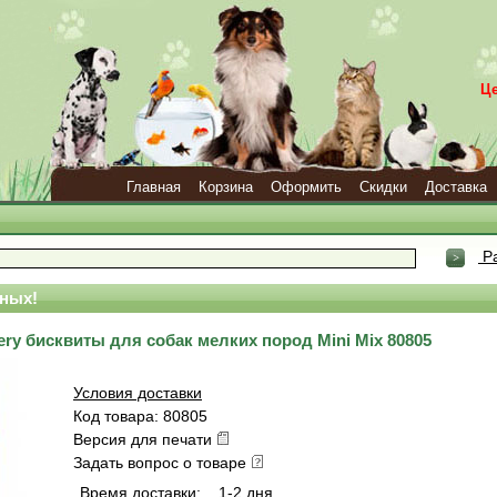
Ц
Главная
Корзина
Оформить
Скидки
Доставка
Ра
ных!
akery бисквиты для собак мелких пород Mini Mix 80805
Условия доставки
Код товара: 80805
Версия для печати
Задать вопрос о товаре
Время доставки:
1-2 дня