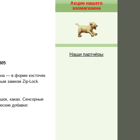
Акции нашего
зоомагазина
Наши партнёры
805
ана — в форме косточек.
вым замком Zip-Lock
шок, какао. Сенсорные
ческие добавки: