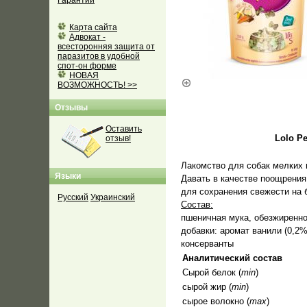
Гарантии
Карта сайта
Адвокат -
всесторонняя защита от
паразитов в удобной
спот-он форме
НОВАЯ
ВОЗМОЖНОСТЬ! >>
Отзывы
Оставить
Lolo P
отзыв!
Лакомство для собак мелких 
Языки
Давать в качестве поощрения
для сохранения свежести на
Русский
Украинский
Состав:
пшеничная мука, обезжиренно
добавки: аромат ванили (0,2%
консерванты
Аналитический состав
Сырой белок (
min
)
сырой жир (
min
)
сырое волокно (
max
)