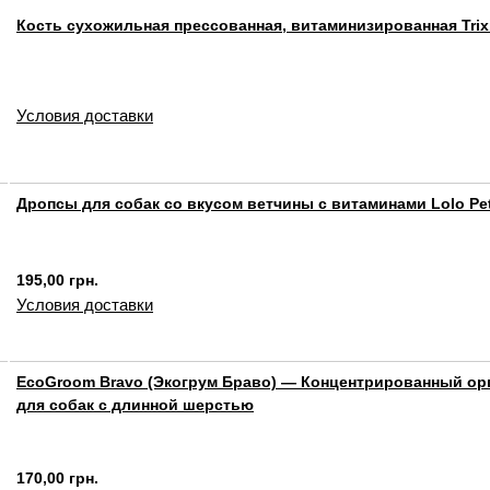
Кость сухожильная прессованная, витаминизированная Trix
Условия доставки
Дропсы для собак со вкусом ветчины с витаминами Lolo Pet
195,00 грн.
Условия доставки
EcoGroom Bravo (Экогрум Браво) — Концентрированный ор
для собак с длинной шерстью
170,00 грн.