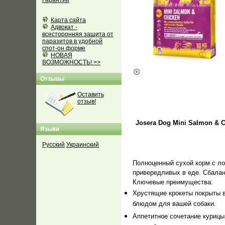
Гарантии
Карта сайта
Адвокат -
всесторонняя защита от
паразитов в удобной
спот-он форме
НОВАЯ
ВОЗМОЖНОСТЬ! >>
Отзывы
Оставить
отзыв!
Josera Dog Mini Salmon & 
Языки
Русский
Украинский
Полноценный сухой корм с ло
привередливых в еде. Сбала
Ключевые преимущества:
Хрустящие крокеты покрыты 
блюдом для вашей собаки.
Аппетитное сочетание курицы