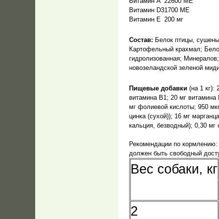
Витамин А
22600 МЕ
Витамин D3
1700 МЕ
Витамин Е
200 мг
Состав:
Белок птицы, сушеный
Картофельный крахмал; Белок
гидролизованная; Минералов;
новозеландской зеленой мидии
Пищевые добавки
(на 1 кг):
витамина В1; 20 мг витамина 
мг фолиевой кислоты; 950 мкг 
цинка (сухой)); 16 мг марганца
кальция, безводный); 0,30 мг 
Рекомендации по кормлению:
должен быть свободный досту
Вес собаки, кг
2