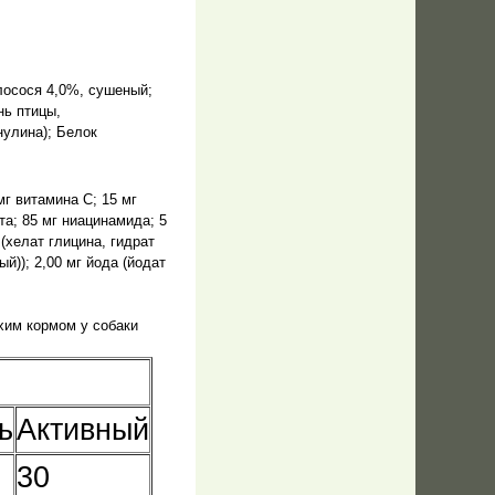
лосося 4,0%, сушеный;
нь птицы,
нулина); Белок
мг витамина С; 15 мг
та; 85 мг ниацинамида; 5
 (хелат глицина, гидрат
ый)); 2,00 мг йода (йодат
хим кормом у собаки
ь
Активный
30