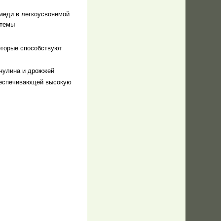
меди в легкоусвояемой
стемы
оторые способствуют
инулина и дрожжей
обеспечивающей высокую