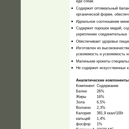
еде собак.
Содержит оптимальный баланс
органической форме, обеспе
Идеальное соотношение мине
Содержит порошок мидий, со
укреплению соединительных т
Обеспечивает здоровье пище
Изготовлен из высококачеств
усвояемость и усвояемость к
Маленькие крокеты специальн
Не содержит искусственных к
Аналитические компоненты
Компонент
Содержание
Белки
26%
Жиры
16%
Зола
6,5%
Волокно
2,3%
Калория
381,9 ккал/100г
кальций
1,4%
фосфор
1%