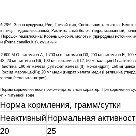
 26%; Зерна кукурузы; Рис; Птичий жир; Свекольная клетчатка; Белок 
 птицы, гидролизованный; Растительный белок, гидролизованный; пече
 Порошок гемоглобина; Корень цикория, молотый (природный источник и
 (Perna canaliculus), сушеный.
 22.600 M.O. витамина А; 1.700 м.о. витамина D3; 200 мг витамина Е; 100 
В2; 20 мг витамина В6; 100 мкг витамина В12; 50 мг кальция-D-пантотена
биотина; 190 мг железа (сульфат железа (II), моногидрат); 160 мг цинка
 (оксид марганца-(II)); 20 мг меди (гидрат хелата меди (II)-глицина (тверд
селена (селенита натрия).
 Нормы кормления носят рекомендательный характер. При кормлении су
п к питьевой воде.
Норма кормления, грамм/сутки
Неактивный
Нормальная активност
20
25