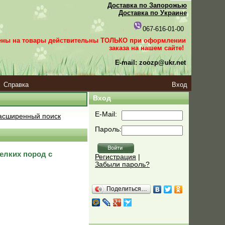
Доставка по Запорожью
Доставка по Украине
067-616-01-00
ены на товары действительны ТОЛЬКО при оформлении
заказа
на нашем сайте!
E-mail: zoozp@ukr.net
Справка
Вход
Вход
E-Mail:
сширенный поиск
Пароль:
мелких пород с
Регистрация
|
Забыли пароль?
Поделиться…