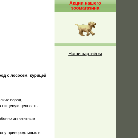
Акции нашего
зоомагазина
Наши партнёры
род с лососем, курицей
лких пород,
ю пищевую ценность.
обенно аппетитным
иону привередливых в