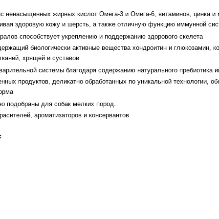
 ненасыщенных жирных кислот Омега-3 и Омега-6, витаминов, цинка и 
чивая здоровую кожу и шерсть, а также отличную функцию иммунной си
ралов способствует укреплению и поддержанию здорового скелета
держащий биологически активные вещества хондроитин и глюкозамин, к
каней, хрящей и суставов
варительной системы благодаря содержанию натурального пребиотика 
енных продуктов, деликатно обработанных по уникальной технологии, 
орма
о подобраны для собак мелких пород.
расителей, ароматизаторов и консервантов
: