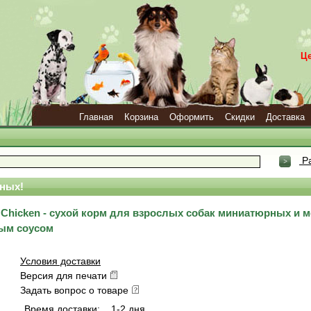
Ц
Главная
Корзина
Оформить
Скидки
Доставка
Ра
ных!
& Chicken - сухой корм для взрослых собак миниатюрных и 
ным соусом
Условия доставки
Версия для печати
Задать вопрос о товаре
Время доставки:
1-2 дня