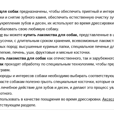
 для собак
предназначены, чтобы обеспечить приятный и интер
и и снятие зубного камня, обеспечить естественную очистку зу
укрепления зубов и десен, их используют во время дрессировки
побаловать свою любимую собаку.
не
вы можете
купить лакомства для собак,
представленные в 
усочки, с длительным сроком хранения, всевозможные лакомст
ных пород: высушенные куриные лапки, специальное печенье для
легкие, печень, уши, фруктовые и мясные косточки.
ить лакомства для собак
как отечественного, так и зарубежног
ак
проходят обработку по специальным технологиям, чтобы пре
травм.
 породы и интересов собаки необходимо выбирать соответству
асте собакам полезно грызть специальные косточки, которые 
 лечебное действие для зубов и десен, и делают это процесс у
отного.
пользовать в качестве поощрения во время дрессировки.
Аксес
етствующем разделе.