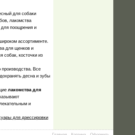
есный для собаки
бов, лакомства
 для поощрения и
широком ассортименте.
ва для щенков и
 собак, косточки из
о производства. Все
дохранять десна и зубы
ющие
лакомства для
оказывают
влекательным и
суары для дрессировки
Главная
Корзина
Оформить