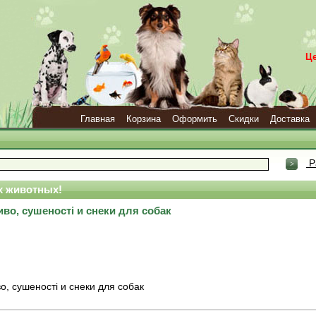
Ц
Главная
Корзина
Оформить
Скидки
Доставка
Р
 животных!
чиво, сушеності и снеки для собак
во, сушеності и снеки для собак