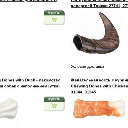
аллергией Трикси 27741, 27
Условия доставки
 Bones with Duck - лакомство
Жевательная кость с курин
я собак с наполнением (утка)
Chewing Bones with Chicken
31344, 31345