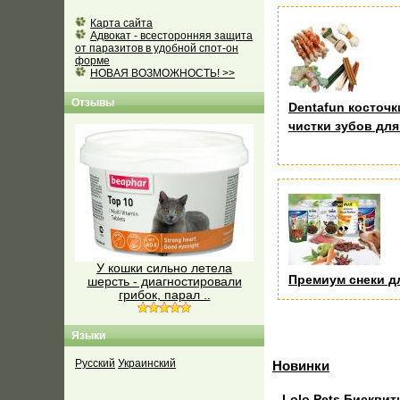
Карта сайта
Адвокат - всесторонняя защита
от паразитов в удобной спот-он
форме
НОВАЯ ВОЗМОЖНОСТЬ! >>
Отзывы
Dentafun косточк
чистки зубов для
У кошки сильно летела
Премиум снеки д
шерсть - диагностировали
грибок, парал ..
Языки
Русский
Украинский
Новинки
Lolo Pets Бисквит