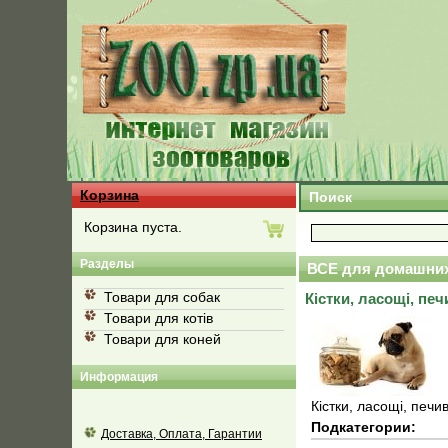
Корзина
Поиск
Корзина пуста.
Разделы
ВСЕ для домашних
Товари для собак
Кістки, ласощі, пе
Товари для котів
Товари для коней
Информация
Кістки, ласощі, печи
Подкатегории:
Доставка, Оплата, Гарантии