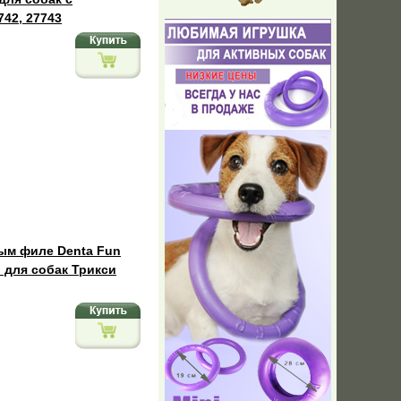
742, 27743
ым филе Denta Fun
 для собак Трикси