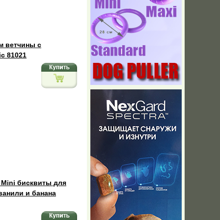
м ветчины с
ic 81021
x Mini бисквиты для
ванили и банана