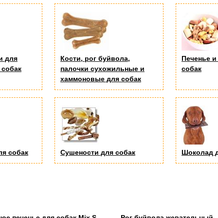
и для
Кости, рог буйвола,
Печенье и
 собак
палочки сухожильные и
собак
хаммоновые для собак
ля собак
Сушености для собак
Шоколад д
ное печенье для собак Mix S,
Рог буйвола жевательный, 