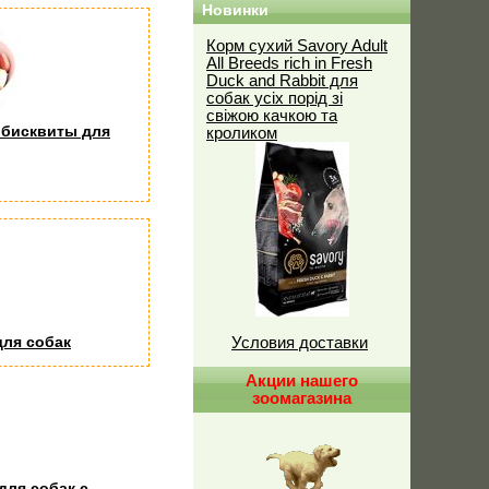
Новинки
Корм сухий Savory Adult
All Breeds rich in Fresh
Duck and Rabbit для
собак усіх порід зі
свіжою качкою та
 бисквиты для
кроликом
ля собак
Условия доставки
Акции нашего
зоомагазина
для собак с