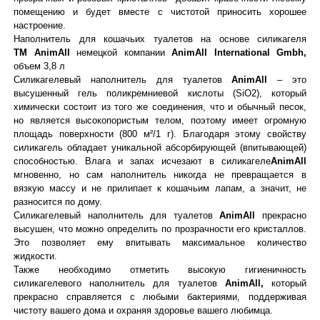
помещению и будет вместе с чистотой приносить хорошее
настроение.
Наполнитель для кошачьих туалетов на основе силикагеля
TM
AnimAll
немецкой компании
AnimAll
International
Gmbh,
объем 3,8 л
Силикагелевый наполнитель для туалетов
AnimAll
– это
высушенный гель поликремниевой кислоты (SiO2), который
химически состоит из того же соединения, что и обычный песок,
но является высокопористым телом, поэтому имеет огромную
площадь поверхности (800 м²/1 г). Благодаря этому свойству
силикагель обладает уникальной абсорбирующей (впитывающей)
способностью. Влага и запах исчезают в силикагеле
AnimAll
мгновенно, но сам наполнитель никогда не превращается в
вязкую массу и не прилипает к кошачьим лапам, а значит, не
разносится по дому.
Силикагелевый наполнитель для туалетов
AnimAll
прекрасно
высушен, что можно определить по прозрачности его кристаллов.
Это позволяет ему впитывать максимальное количество
жидкости.
Также необходимо отметить высокую гигиеничность
силикагелевого наполнитель для туалетов
AnimAll,
который
прекрасно справляется с любыми бактериями, поддерживая
чистоту вашего дома и охраняя здоровье вашего любимца.