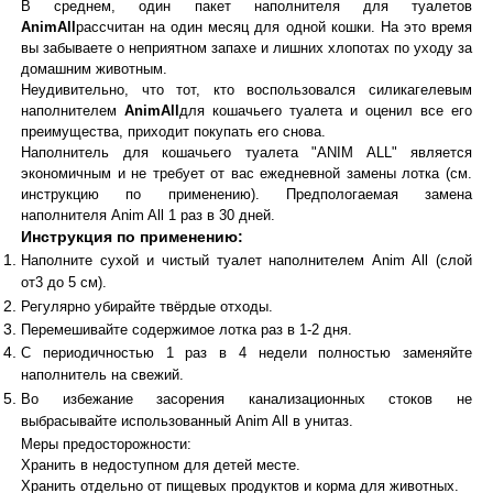
В среднем, один пакет наполнителя для туалетов
AnimAll
рассчитан на один месяц для одной кошки. На это время
вы забываете о неприятном запахе и лишних хлопотах по уходу за
домашним животным.
Неудивительно, что тот, кто воспользовался силикагелевым
наполнителем
AnimAll
для кошачьего туалета и оценил все его
преимущества, приходит покупать его снова.
Наполнитель для кошачьего туалета "ANIM ALL" является
экономичным и не требует от вас ежедневной замены лотка (см.
инструкцию по применению). Предпологаемая замена
наполнителя Anim All 1 раз в 30 дней.
Инструкция по применению:
Наполните сухой и чистый туалет наполнителем Anim All (слой
от3 до 5 см).
Регулярно убирайте твёрдые отходы.
Перемешивайте содержимое лотка раз в 1-2 дня.
С периодичностью 1 раз в 4 недели полностью заменяйте
наполнитель на свежий.
Во избежание засорения канализационных стоков не
выбрасывайте использованный Anim All в унитаз.
Меры предосторожности:
Хранить в недоступном для детей месте.
Хранить отдельно от пищевых продуктов и корма для животных.