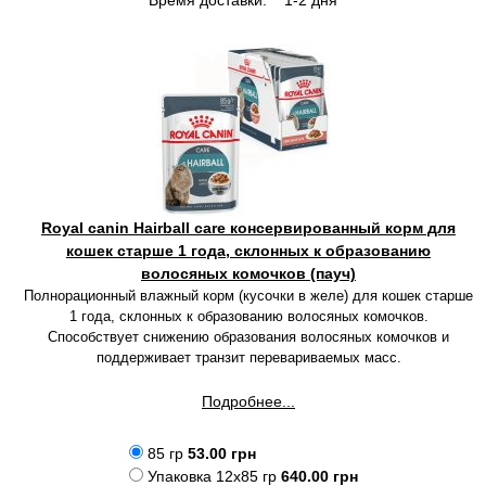
Время доставки:
1-2 дня
Royal canin Hairball care консервированный корм для
кошек старше 1 года, склонных к образованию
волосяных комочков (пауч)
Полнорационный влажный корм (кусочки в желе) для кошек старше
1 года, склонных к образованию волосяных комочков.
Способствует снижению образования волосяных комочков и
поддерживает транзит перевариваемых масс.
Подробнее...
85 гр
53.00 грн
Упаковка 12x85 гр
640.00 грн