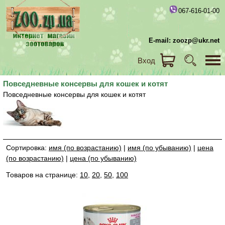
067-616-01-00
E-mail: zoozp@ukr.net
Вход
Повседневные консервы для кошек и котят
Повседневные консервы для кошек и котят
Сортировка:
имя (по возрастанию)
|
имя (по убыванию)
|
цена
(по возрастанию)
|
цена (по убыванию)
Товаров на странице:
10
,
20
,
50
,
100