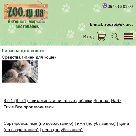
067-616-01-00
E-mail: zoozp@ukr.net
Вход
Гигиена для кошек
Средства гигиен для кошек
8 в 1 (8 in 1) - витамины и пищевые добавки
Beaphar
Hartz
Trixie
Все производители
Сортировка:
имя (по возрастанию)
|
имя (по убыванию)
|
цена
(по возрастанию)
|
цена (по убыванию)