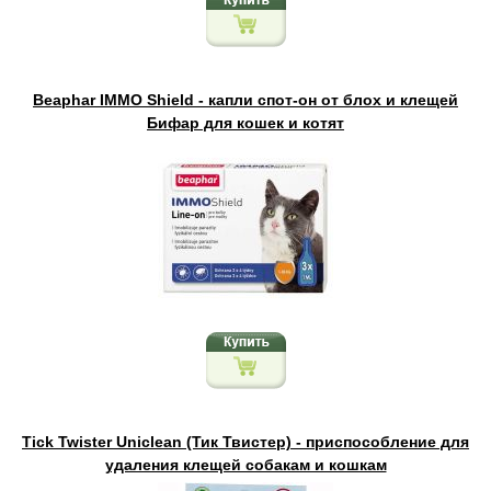
Beaphar IMMO Shield - капли спот-он от блох и клещей
Бифар для кошек и котят
Tick Twister Uniclean (Тик Твистер) - приспособление для
удаления клещей собакам и кошкам