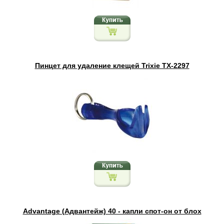
Пинцет для удаление клещей Trixie TX-2297
Advantage (Адвантейж) 40 - капли спот-он от блох