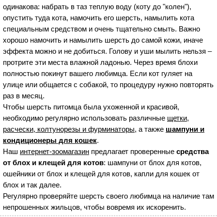
одинакова: набрать в таз теплую воду (коту до "колен"),
опустить туда кота, намочить его шерсть, намылить кота
специальным средством и очень тщательно смыть. Важно
хорошо намочить и намылить шерсть до самой кожи, иначе
эффекта можно и не добиться. Голову и уши мылить нельзя –
протрите эти места влажной ладонью. Через время блохи
полностью покинут вашего любимца. Если кот гуляет на
улице или общается с собакой, то процедуру нужно повторять
раз в месяц.
Чтобы шерсть питомца была ухоженной и красивой,
необходимо регулярно использовать различные
щетки,
расчески, колтунорезы и фурминаторы
, а также
шампуни и
кондиционеры для кошек
.
Наш
интернет-зоомагазин
предлагает проверенные
средства
от блох и клещей для котов
: шампуни от блох для котов,
ошейники от блох и клещей для котов, капли для кошек от
блох и так далее.
Регулярно проверяйте шерсть своего любимца на наличие там
непрошенных жильцов, чтобы вовремя их искоренить.