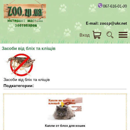
067-616-01-00
E-mail: zoozp@ukr.net
Вход
Засоби від бліх та кліщів
Засоби від бліх та кліщів
Подкатегории:
Капли от блох для кошек