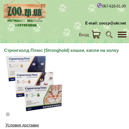
067-616-01-00
E-mail: zoozp@ukr.net
Вход
Стронгхолд Плюс (Stronghold) кошки, капли на холку
Условия доставки