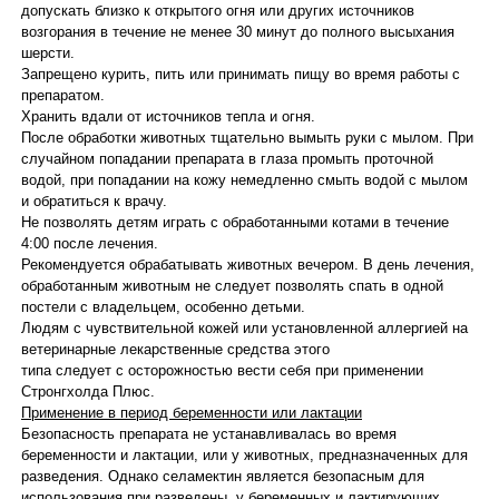
допускать близко к открытого огня или других источников
возгорания в течение не менее 30 минут до полного высыхания
шерсти.
Запрещено курить, пить или принимать пищу во время работы с
препаратом.
Хранить вдали от источников тепла и огня.
После обработки животных тщательно вымыть руки с мылом. При
случайном попадании препарата в глаза промыть проточной
водой, при попадании на кожу немедленно смыть водой с мылом
и обратиться к врачу.
Не позволять детям играть с обработанными котами в течение
4:00 после лечения.
Рекомендуется обрабатывать животных вечером. В день лечения,
обработанным животным не следует позволять спать в одной
постели с владельцем, особенно детьми.
Людям с чувствительной кожей или установленной аллергией на
ветеринарные лекарственные средства этого
типа следует с осторожностью вести себя при применении
Стронгхолда Плюс.
Применение в период беременности или лактации
Безопасность препарата не устанавливалась во время
беременности и лактации, или у животных, предназначенных для
разведения. Однако селамектин является безопасным для
использования при разведены, у беременных и лактирующих