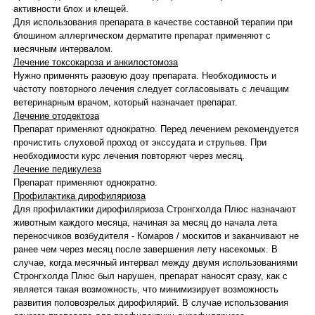
активности блох и клещей.
Для использования препарата в качестве составной терапии при
блошином аллергическом дерматите препарат применяют с
месячным интервалом.
Лечение токсокароза и анкилостомоза
Нужно применять разовую дозу препарата. Необходимость и
частоту повторного лечения следует согласовывать с лечащим
ветеринарным врачом, который назначает препарат.
Лечение отодектоза
Препарат применяют однократно. Перед лечением рекомендуется
прочистить слуховой проход от экссудата и струпьев. При
необходимости курс лечения повторяют через месяц.
Лечение педикулеза
Препарат применяют однократно.
Профилактика дирофиляриоза
Для профилактики дирофиляриоза Стронгхолда Плюс назначают
животным каждого месяца, начиная за месяц до начала лета
переносчиков возбудителя - Комаров / москитов и заканчивают не
ранее чем через месяц после завершения лету насекомых. В
случае, когда месячный интервал между двумя использованиями
Стронгхолда Плюс был нарушен, препарат наносят сразу, как с
является такая возможность, что минимизирует возможность
развития половозрелых дирофилярий. В случае использования