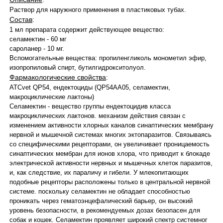
Раствор для наружного применения в пластиковых тубах.
Состав
:
1 мл препарата содержит действующее вещество:
селамектин - 60 мг
сароланер - 10 мг.
Вспомогательные вещества: пропиленгликоль монометил эфир,
изопропиловый спирт, бутилгидрокситолуол.
Фармакологические свойства
:
ATCvet QP54, eндeктoциды (QP54AA05, селамектин,
макроциклические лактоны)
Селамектин - вещество группы ендектоцидив класса
макроциклических лактонов. механизм действия связан с
изменением активности хлорных каналов синаптических мембрану
нервной и мышечной системах многих эктопаразитов. Связываясь
со специфическими рецепторами, он увеличивает проницаемость
синаптических мембран для ионов хлора, что приводит к блокаде
электрической активности нервных и мышечных клеток паразитов,
и, как следствие, их параличу и гибели. У млекопитающих
подобные рецепторы расположены только в центральной нервной
системе. поскольку селамектин не обладает способностью
проникать через гематоэнцефалический барьер, он высокий
уровень безопасности, в рекомендуемых дозах безопасен для
собак и кошек. Селамектин проявляет широкий спектр системног