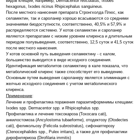
видов клещей, например, Dermacentor reticulatus, Ixodes
hexagonus, Ixodes ricinus Rhipicephalus sanguineus.
После местного нанесения препарата Стронгхолда Плюс, как
селамектин, так и сароланер хорошо всасываются со средними
значениями биодоступности, соответственно, 40,5% и 57,9% и
распределяются системно. У котов селамектин и сароланер
являются препаратами с низким уровнем клиренса и длительным
периодом полувыведения, соответственно, 12,5 суток и 41,5 суток
после местного нанесения.
У котов основной путь выведения селамектину - с калом,
большинство выводится в виде исходного соединения.
Идентификация метаболитов селамектину в кале показала, что
метаболический клиренс также способствует его выведению.
Основным путем выведения сароланеру является элиминация с
желчью исходного соединения с учетом метаболического
клиренса.
Применение
:
Лечение и профилактика поражения паразитиформнимы клещами:
Ixodes spp. Dermacentor spp. и Rhipicephalus spp.
Профилактика и лечение токсокароза (Toxocara cati),
анкилостомоза (Ancylostoma tubaeforme), отодектозу (Otodectes
cati), феликольозу (Felicola subrostratus), сифонаптерозу
(Ctenocephalides spp., Pulex irritans), a также для профилактики
дирофиляриоза (Dirofilaria immitis)