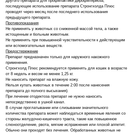
другого препарата для профилактики дирофиляриоза,
последующее использование препарата Стронгхолда Плюс
проводят через месяц после последнего использования
предыдущего препарата.
Противопоказания
Не применять у животных со сниженной массой тела, а также
истощенным и больным животным.
Не применять при повышенной чувствительности к действующим
или вспомогательных веществ.
Предостережение
Препарат предназначен только для наружного накожного
применения.
Стронгхолд Плюс рекомендуется применять для кошек в возрасте
от 8 недель и весом не менее 1,25 кг.
Не наносить препарат на влажную кожу.
Нельзя купать животных в течение 2:00 после нанесения
препарата до полного высыхания).
При лечении отодектоза препарат не нужно наносить
непосредственно в ушной канал.
В случае проглатывании или слизывании значительного
количества препарата может наблюдаться временные явления со
стороны желудочно-кишечного тракта, такие как повышенное
слюноотделение, рвота, мягкие испражнения или плохой аппетит.
Обычно они проходят без лечения. Обработанных животных не