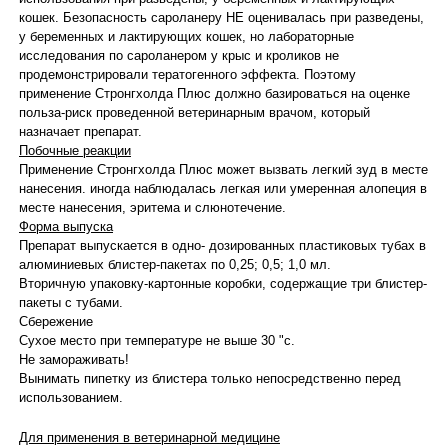
кошек. Безопасность сароланеру НЕ оценивалась при разведены,
у беременных и лактирующих кошек, но лабораторные
исследования по сароланером у крыс и кроликов не
продемонстрировали тератогенного эффекта. Поэтому
применение Стронгхолда Плюс должно базироваться на оценке
польза-риск проведенной ветеринарным врачом, который
назначает препарат.
Побочные реакции
Применение Стронгхолда Плюс может вызвать легкий зуд в месте
нанесения. иногда наблюдалась легкая или умеренная алопеция в
месте нанесения, эритема и слюнотечение.
Форма выпуска
Препарат выпускается в одно- дозированных пластиковых тубах в
алюминиевых блистер-пакетах по 0,25; 0,5; 1,0 мл.
Вторичную упаковку-картонные коробки, содержащие три блистер-
пакеты с тубами.
Сбережение
Сухое место при температуре не выше 30 "с.
Не замораживать!
Вынимать пипетку из блистера только непосредственно перед
использованием.
Для применения в ветеринарной медицине