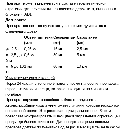
Препарат может применяться в составе терапевтической
стратегии для лечения аллергического дерматита, вызванного
блохами (FAD).
Дозировка
:
Препарат наносят на сухую кожу кошек между лопаток в
следующих дозах:
Вес
Обьем пипетки
Селамектин
Сароланер
кошки
(мл)
(мг)
(мл)
до 2,5 кг
0,25 мл
15 мг
2,5 мл
от 2,5 до
0,5 мл
30 мг
5 мл
5 кг
от 5 до 10
1 мл
60 мг
10 мл
кг
Уничтожение блох и клещей
Через 24 часа и в течение 5 недель после нанесения препарата
взрослые блохи и клещи, которые находятся на животном
погибают.
Препарат нарушает способность блох откладывать
жизнеспособные яйца и уничтожает личинки, которые находятся
во внешней среде. Это разрывает цикл размножения блох и
позволяет контролировать имеющиеся загрязнения окружающей
среды где бывает животное. Для предотвращения инвазии
препарат должен применяться один раз в месяц в течение сезон