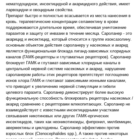
нематодоциднои, инсектицидной и акарицидного действия, имеет
ларвоцидни и овоцидным свойства.
Препарат быстро и полностью всасывается из места нанесения в
кровь. терапевтические концентрации селамектину в крови
поддерживаются длительное время, обеспечивая уничтожение
паразитов и защиту от инвазии в течение месяца. Сароланер - это
акарицид и инсектицид, который относится к группе изоксазолину.
основным объектом действия сaрoланеру у насекомых и акарид
является функциональная блокада лиганд-зависимых хлоридных
каналов (ГАМК-рецепторы и глутаматных рецепторов). Caрoлaнeр
блокирует ГАМК-и глутамат-зависимые хлоридные каналы в
центральной нервной системе насекомых и акарид. нарушение
сароланером работы этих рецепторов препятствует поглощению
ионов хлора ГАМК-и глютамат зависимыми ионными каналами,
что приводит к увеличению нервной стимуляции и гибели
целевого паразита. Сароланер демонстрирует более высокую
функциональную способность блокировать рецепторы насекомых /
акарид сравнению с рецепторами млекопитающих. Сароланер не
взаимодействует с известными инсектицидными участками
связывания никотиновых или других ГАМК-ергических
инсектицидов, таких как неоникотиноиды, фипронил, милбемицин,
авермектины и циклодиены. Caрoлaнeр эффективен против
взрослых блох (Ctenocephalides spp.), A также против некоторых