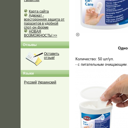
Гарантии
Карта сайта
Адвокат -
всесторонняя защита от
паразитов в удобной
спот-он форме
НОВАЯ
ВОЗМОЖНОСТЬ! >>
Отзывы
Одно
Оставить
отзыв!
Количество: 50 шт/уп.
- с питательным очищающим 
Языки
Русский
Украинский