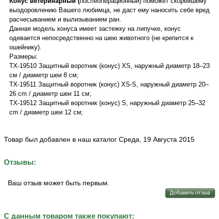
Конус
ветеринарный (
послеоперационный) поможет скорейшему
выздоровлению Вашего любимца, не даст ему наносить себе вред
расчесыванием и вылизыванием ран.
Данная модель конуса имеет застежку на липучке, конус
одевается непосредственно на шею животного (не крепится к
ошейнику).
Размеры:
TX-19510 Защитный воротник (конус) XS, наружный диаметр 18–23
см / диаметр шеи 8 cм;
TX-19511 Защитный воротник (конус) XS-S, наружный диаметр 20–
26 cm / диаметр шеи 11 cм;
TX-19512 Защитный воротник (конус) S, наружный диаметр 25–32
cm / диаметр шеи 12 cм;
Товар был добавлен в наш каталог Среда, 19 Августа 2015
Отзывы:
Ваш отзыв может быть первым.
С данным товаром также покупают: