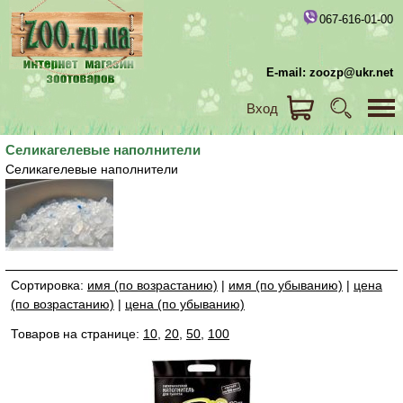
067-616-01-00
E-mail: zoozp@ukr.net
Вход
Селикагелевые наполнители
Селикагелевые наполнители
Сортировка:
имя (по возрастанию)
|
имя (по убыванию)
|
цена
(по возрастанию)
|
цена (по убыванию)
Товаров на странице:
10
,
20
,
50
,
100