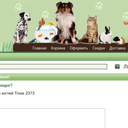
Ц
Главная
Корзина
Оформить
Скидки
Доставка
Ра
ных!
оваре?
когтей Trixie 2373