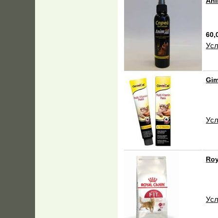
Ani
60,
Усл
Gim
Усл
Roy
Усл