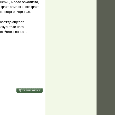
церин, масло эвкалипта,
стракт ромашки, экстракт
нт, вода очищенная.
провождающееся
езультате чего
ет болезненность,