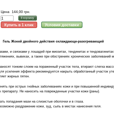
Цена
144,00 грн.
Гель Жокей двойного действия охлаждающе-разогревающий
вами, и связками у лошадей при миозитах, тендинитах и тендовагинитах
стяжениях, вывихах, а также при обострениях хронических заболеваний 
наносят тонким слоем на пораженный участок тела, втирают слегка масс
Для усиления эффекта рекомендуется накрыть обработанный участок уте
ляет жирных пятен.
енять при острых гнойных заболеваниях кожи и при повышенной индиви
к препарату. Не наносить на поврежденные участки кожи (раны).
ть попадания мази на слизистые оболочки и в глаза.
озможно раздражение кожи, зуд, сыпь в местах нанесения геля.