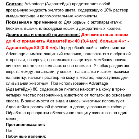
Состав:
Advantage (Адвантейдж) представляет собой
прозрачную жидкость желтого цвета, содержащую 10% раствор
имидаклоприда и вспомогательные компоненты.
Показания к применению:
Для борьбы с эктопаразитами:
блохами, вшами, власоедами кошек и декоративных кролей.
Дозировка и способ применения:
Для животных весом
до 4 кг применять Адвантейдж 40 (0,4 мл), больше 4 кг -
Адвантейдж 80 (0,8 мл).
Перед обработкой с тюбик-пипетки
Advantage снимают защитный колпачок, надевают его с обратной
стороны и, повернув, прокалывают защитную мембрану носика
пипетки, после чего колпачок снова снимают. У собак раздвигают
шерсть между лопатками, у кошек - на затылке и затем, нажимая
на пипетку, наносят раствор на кожу в местах, недоступных для
слизывания животным. При использовании Advantage
(Адвантейдж) 80, содержимое пипетки наносят на кожу в трех-
четырех местах позвоночника животного от лопаток до основания
хвоста. В зависимости от вида и массы животных используют
Адвантейдж различной фасовки, в дозах, указанных в таблице
Обработка препаратом обеспечивает защиту животного на один
месяц.
Противопоказания:
Нет.
Побочные явления: