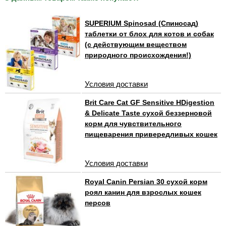
SUPERIUM Spinosad (Спиносад)
таблетки от блох для котов и собак
(с действующим веществом
природного происхождения!)
Условия доставки
Brit Care Cat GF Sensitive HDigestion
& Delicate Taste сухой беззерновой
корм для чувствительного
пищеварения привередливых кошек
Условия доставки
Royal Canin Persian 30 сухой корм
роял канин для взрослых кошек
персов