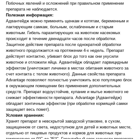
Побочных явлений и осложнений при правильном применении
препарата не наблюдается.
Полезная информация:
Адвантейдж можно применять щенкам и котятам, беременным и
лактирующим самкам, больным, ослабленным и старым
животным. Гибель паразитирующих на животном насекомых
происходит в течение двенадцати часов после обработки.
Защитное действие препарата после однократной обработки
животного продолжается на протяжении 4-х недель. Препарат
действует контактно, убивает блох до того как они укусили
животное и отложили яйца. Адвантейдж обладает ларвицидным
эффектом (уничтожает личинки в местах обитания животного за
счет контакта с телом животного). Данные свойства препарата
Advantage позволяют полностью уничтожить всю популяцию блох
в окружающем помещении без применения дополнительных
средств. Препарат водоустойчив, купание и мытье животного не
снижает эффективности препарата. Advantage (Адвантейдж)
обладает зонтичным эффектом (при обработке кормящей самки
защищает весь помет).
Условия хранения:
Хранят препарат в невскрытой заводской упаковке, в сухом,
защищенном от света, недоступном для детей и животных месте,
отдельно от пищевых продуктов и кормов для животных при
температуре от 0°С до 25°С. Гарантийный срок годности препарата