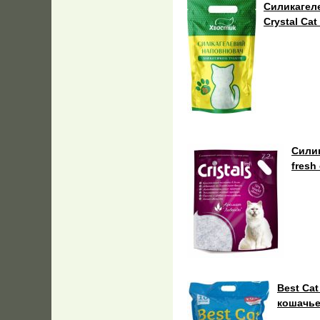
Силикагел
Crystal Cat 
Силик
fresh
Best Ca
кошачье