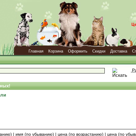
Ц
Главная
Корзина
Оформить
Скидки
Доставка
С
Ра
ных!
ели
танию)
|
имя (по убыванию)
|
цена (по возрастанию)
|
цена (по убы