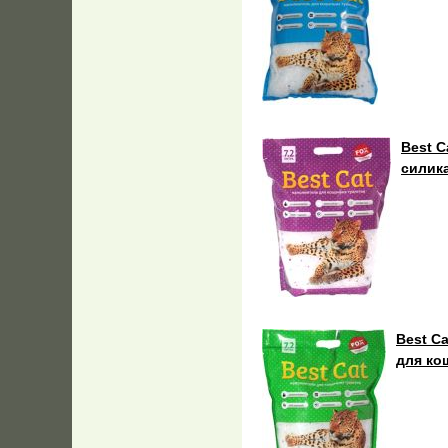
Best C
силик
Best C
для ко