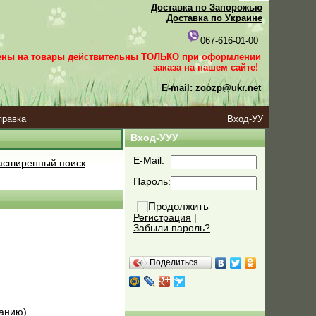
Доставка по Запорожью
Доставка по Украине
067-616-01-00
ены на товары действительны ТОЛЬКО при оформлении
заказа
на нашем сайте!
E-mail: zoozp@ukr.net
правка
Вход-УУ
Вход-УУУ
E-Mail:
сширенный поиск
Пароль:
Регистрация
|
Забыли пароль?
Поделиться…
ванию)