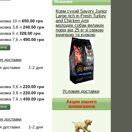
Новинки
Корм сухий Savory Junior
Large rich in Fresh Turkey
and Chicken для
ковка 10 л
650.00 грн
молодих собак великих
ковка 3,8 л
240.00 грн
порід від 25 кг зі свіжою
ковка 5 л
328.00 грн
індичкою та куркою
ковка 7,6 л
490.00 грн
ия доставки
 доставки:
1-2 дня
ковка 3,6 л
220.00 грн
Условия доставки
ковка 3,8 л
220.00 грн
ковка 7,6 л
430.00 грн
Акции нашего
зоомагазина
ия доставки
 доставки:
1-2 дня