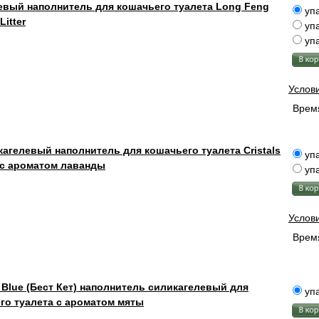
евый наполнитель для кошачьего туалета Long Feng
упа
Litter
упа
упа
Услов
Время
агелевый наполнитель для кошачьего туалета Cristals
упа
 с ароматом лаванды
упа
Услов
Время
t Blue (Бест Кет) наполнитель силикагелевый для
упа
го туалета с ароматом мяты