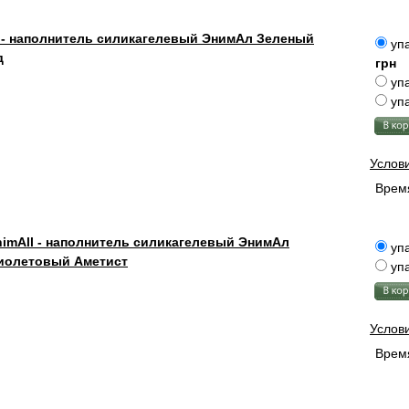
 - наполнитель силикагелевый ЭнимАл Зеленый
упа
д
грн
упа
упа
Услов
Время
imAll - наполнитель силикагелевый ЭнимАл
упа
иолетовый Аметист
упа
Услов
Время