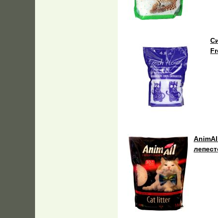
С
Fr
AnimAl
лепест