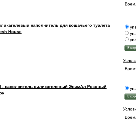
Время
иликагелевый наполнитель для кошачьего туалета
упа
esh House
упа
упа
Услов
Время
l - наполнитель силикагелевый ЭнимАл Розовый
упа
ок
Услов
Время