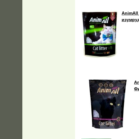
AnimAll
изумру
An
Ф