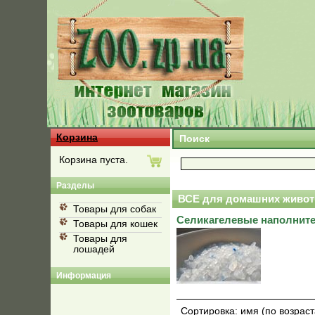
Корзина
Поиск
Корзина пуста.
Разделы
ВСЕ для домашних живот
Товары для собак
Селикагелевые наполнит
Товары для кошек
Товары для
лошадей
Информация
Сортировка:
имя (по возрас