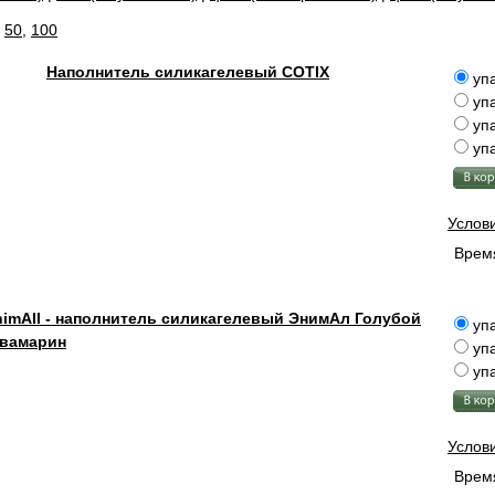
,
50
,
100
Наполнитель силикагелевый COTIX
упа
упа
упа
упа
Услов
Время
imAll - наполнитель силикагелевый ЭнимАл Голубой
упа
квамарин
упа
упа
Услов
Время