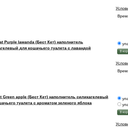
Услов
Время
at Purple lawanda (Бест Кет) наполнитель
упа
агелевый для кошачьего туалета с лавандой
Услов
Время
at Green apple (Бест Кет) наполнитель силикагелевый
упа
шачьего туалета с ароматом зеленого яблока
упа
Услов