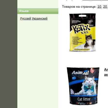
Товаров на странице:
10
,
20
Языки
Русский
Украинский
An
а