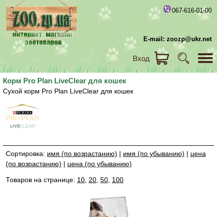
067-616-01-00
E-mail: zoozp@ukr.net
Вход
Корм Pro Plan LiveClear для кошек
Сухой корм Pro Plan LiveClear для кошек
Сортировка:
имя (по возрастанию)
|
имя (по убыванию)
|
цена
(по возрастанию)
|
цена (по убыванию)
Товаров на странице:
10
,
20
,
50
,
100