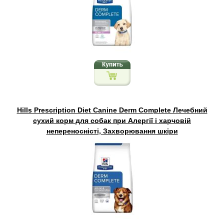
Hills Prescription Diet Canine Derm Complete Лечебний
сухий корм для собак при Алергії і харчовій
непереносністі, Захворювання шкіри