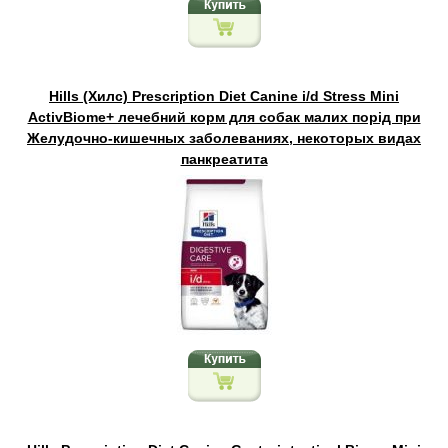
Hills (Хилс) Prescription Diet Canine i/d Stress Mini
ActivBiome+ лечебний корм для собак малих порід при
Желудочно-кишечных заболеваниях, некоторых видах
панкреатита