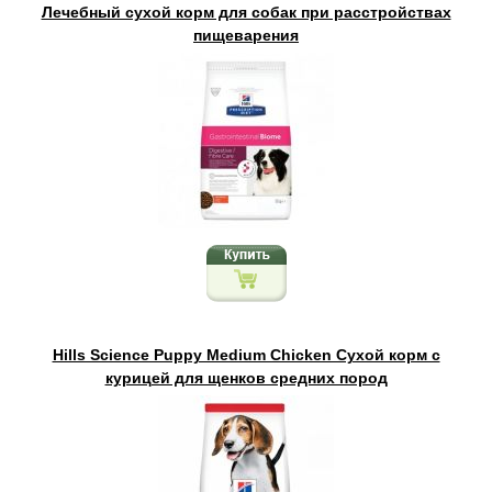
Лечебный сухой корм для собак при расстройствах
пищеварения
Hills Science Puppy Medium Chicken Сухой корм с
курицей для щенков средних пород