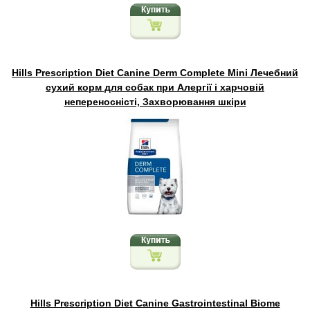
Hills Prescription Diet Canine Derm Complete Mini Лечебний
сухий корм для собак при Алергії і харчовій
непереносністі, Захворювання шкіри
Hills Prescription Diet Canine Gastrointestinal Biome