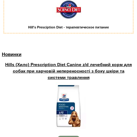
Hill's Presciption Diet - терапевтическое питание
Новинки
Hills (Хилс) Prescription Diet Canine z/d лечебний корм для
собак при харчовій непереносності з боку шкіри та
системи травлення