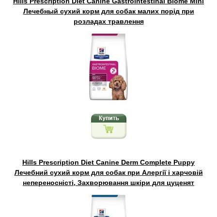
Hills Prescription Diet Canine Gastrointestinal Biome Mini
Лечебный сухий корм для собак малих порід при
розладах травлення
Hills Prescription Diet Canine Derm Complete Puppy
Лечебний сухий корм для собак при Алергії і харчовій
непереносністі, Захворювання шкіри для цуценят