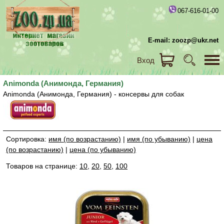
067-616-01-00
E-mail: zoozp@ukr.net
Вход
Animonda (Анимонда, Германия)
Animonda (Анимонда, Германия) - консервы для собак
Сортировка:
имя (по возрастанию)
|
имя (по убыванию)
|
цена
(по возрастанию)
|
цена (по убыванию)
Товаров на странице:
10
,
20
,
50
,
100