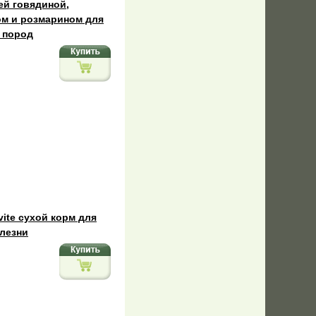
жей говядиной,
ом и розмарином для
 пород
uvite сухой корм для
лезни