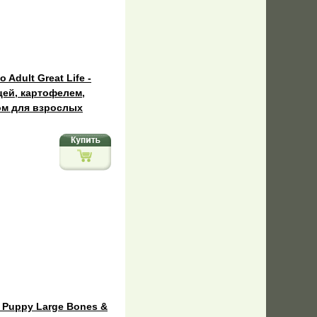
o Adult Great Life -
цей, картофелем,
ом для взрослых
n Puppy Large Bones &