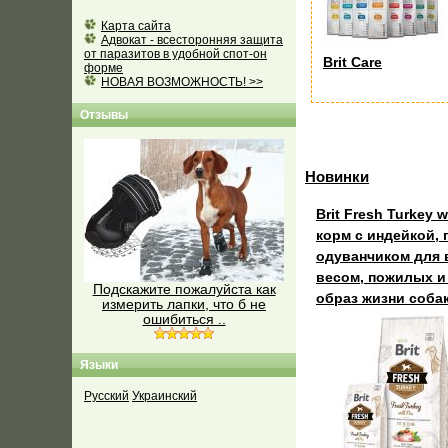
Карта сайта
Адвокат - всесторонняя защита
от паразитов в удобной спот-он
Brit Care
форме
НОВАЯ ВОЗМОЖНОСТЬ! >>
Отзывы
Новинки
Brit Fresh Turkey w
корм с индейкой, 
одуванчиком для 
весом, пожилых 
Подскажите пожалуйста как
образ жизни соба
измерить лапки, что б не
ошибиться ..
Языки
Русский
Украинский