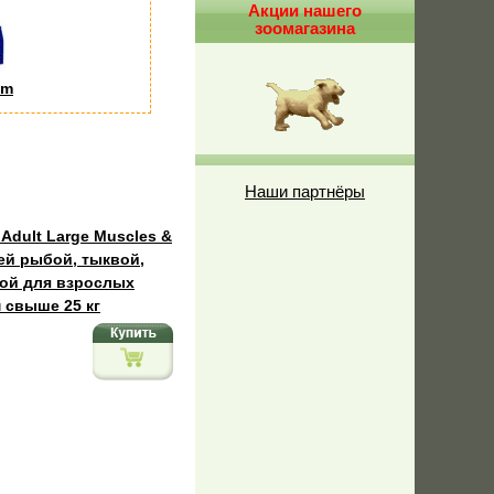
Акции нашего
зоомагазина
um
Наши партнёры
 Adult Large Muscles &
жей рыбой, тыквой,
кой для взрослых
 свыше 25 кг