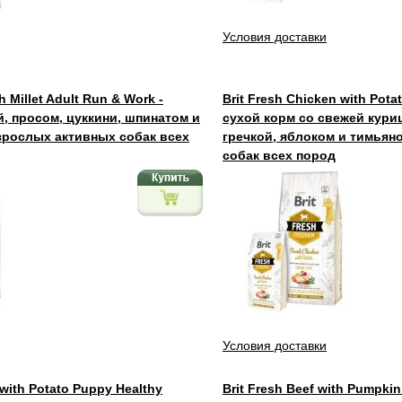
Условия доставки
h Millet Adult Run & Work -
Brit Fresh Chicken with Potat
й, просом, цуккини, шпинатом и
сухой корм со свежей кури
зрослых активных собак всех
гречкой, яблоком и тимьян
собак всех пород
Условия доставки
 with Potato Puppy Healthy
Brit Fresh Beef with Pumpki