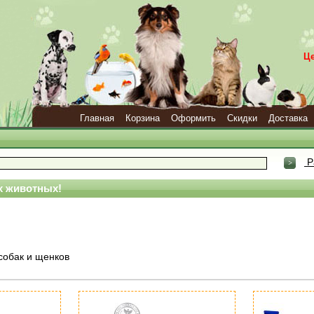
Ц
Главная
Корзина
Оформить
Скидки
Доставка
Р
 животных!
 собак и щенков