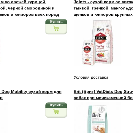
рм со свежей курицей,
Joints - сухой корм со све
кой, черной смородиной и
тыквой, гречкой, мангольд
нков и юниоров всех пород
щенков и юниоров крупных
Условия доставки
ts Dog Mobility сухой корм для
Brit (Брит) VetDiets Dog Str
ов
собак при мочекаменной бо