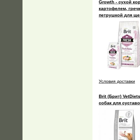
Growth - сухой ко
картофелем, греч
петрушкой для ще
Условия доставки
Brit (Брит) VetDie
собак для сустав