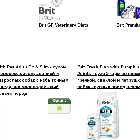
Brit GF Veterinary Diets
Brit Premi
ith Pea Adult Fit & Slim - сухой
Brit Fresh Fish with Pumpkin
горохом, рисом, аронией и
Joints - сухой корм со све
взрослых собак с избыточным
гречкой, свеклой и петруш
и ведущих малоподвижный
собак крупных пород весом
к всех пород