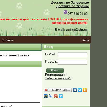
Доставка по Запорожью
Доставка по Украине
067-616-01-00
ены на товары действительны ТОЛЬКО при оформлении
заказа
на нашем сайте!
E-mail: zoozp@ukr.net
Справка
Вход
Вход
E-Mail:
асширенный поиск
Пароль:
Регистрация
|
Забыли пароль?
Поделиться…
быванию)