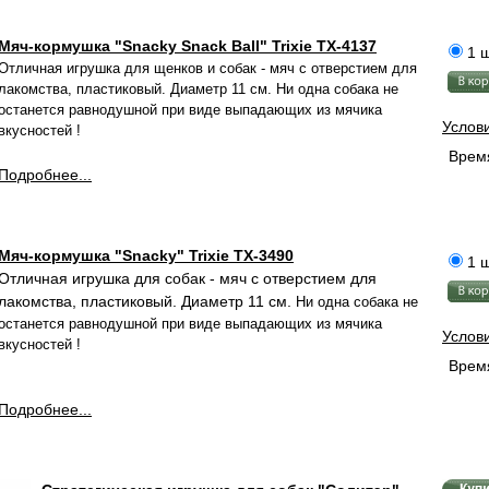
Мяч-кормушка "Snacky Snack Ball" Trixie TX-4137
1 ш
Отличная игрушка для щенков и собак - мяч с отверстием для
лакомства, пластиковый. Диаметр 11 см. Ни одна собака не
останется равнодушной при виде выпадающих из мячика
Услов
вкусностей !
Время
Подробнее...
Мяч-кормушка "Snacky" Trixie TX-3490
1 ш
Отличная игрушка для собак - мяч с отверстием для
лакомства, пластиковый. Диаметр 11 см.
Ни одна собака не
останется равнодушной при виде выпадающих из мячика
Услов
вкусностей !
Время
Подробнее...