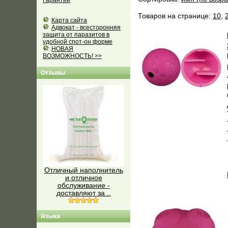
Гарантии
Товаров на странице:
10
,
Карта сайта
Адвокат - всесторонняя
защита от паразитов в
удобной спот-он форме
НОВАЯ
ВОЗМОЖНОСТЬ! >>
Отзывы
Отличный наполнитель
и отличное
обслуживание -
доставляют за ..
Языки