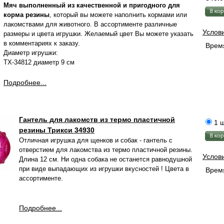
Мяч выполненный из качественной и пригодного для
корма резины
, который вы можете наполнить кормами или
лакомствами для животного. В ассортименте различные
Услов
размеры и цвета игрушки. Желаемый цвет Вы можете указать
в комментариях к заказу.
Время
Диаметр игрушки:
TX-34812 диаметр 9 см
Подробнее...
Гантель для лакомств из термо пластичной
1 ш
резины Трикси 34930
Отличная игрушка для щенков и собак - гантель с
отверстием для лакомства из термо пластичной резины.
Услов
Длина 12 см. Ни одна собака не останется равнодушной
при виде выпадающих из игрушки вкусностей ! Цвета в
Время
ассортименте.
Подробнее...