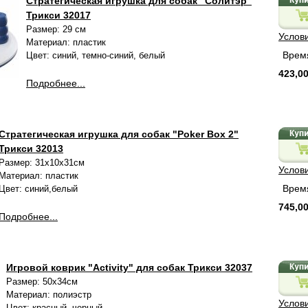
Стратегическая игрушка для собак "Солитэр"
Трикси 32017
Размер: 29 см
Услов
Материал: пластик
Время
Цвет: синий, темно-синий, белый
423,00
Подробнее...
Стратегическая игрушка для собак "Poker Box 2"
Трикси 32013
Размер: 31х10х31см
Услов
Материал: пластик
Время
Цвет: синий,белый
745,00
Подробнее...
Игровой коврик "Activity" для собак Трикси 32037
Размер: 50х34см
Материал: полиэстр
Услов
Цвет: красный, черный