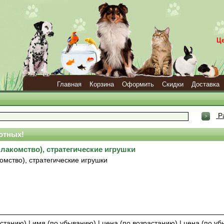
Ц
Главная
Корзина
Оформить
Скидки
Доставка
Р
отных!
лакомство), стратегические игрушки
омство), стратегические игрушки
астанию)
|
имя (по убыванию)
|
цена (по возрастанию)
|
цена (по у