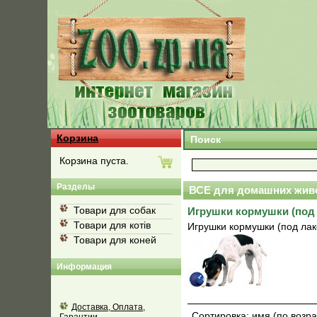
Корзина
Поиск
Корзина пуста.
Разделы
ВСЕ для домашних жив
Товари для собак
Игрушки кормушки (под 
Товари для котів
Игрушки кормушки (под лак
Товари для коней
Информация
Доставка, Оплата,
Сортировка:
имя (по возр