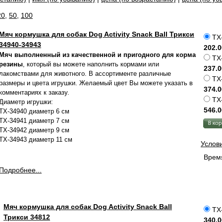
20
,
50
,
100
Мяч кормушка для собак Dog Activity Snack Ball Трикси
TX-
34940-34943
202.0
Мяч выполненный из качественной и пригодного для корма
TX-
резины
, который вы можете наполнить кормами или
237.0
лакомствами для животного. В ассортименте различные
TX-
размеры и цвета игрушки. Желаемый цвет Вы можете указать в
374.0
комментариях к заказу.
TX-
Диаметр игрушки:
546.0
TX-34940 диаметр 6 см
TX-34941 диаметр 7 см
TX-34942 диаметр 9 см
TX-34943 диаметр 11 см
Услов
Время
Подробнее...
Мяч кормушка для собак Dog Activity Snack Ball
TX-
Трикси 34812
340.0