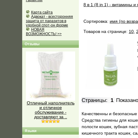
Гарантии
8 в 1 (8 in 1) - витамины 
Карта сайта
Адвокат - всесторонняя
защита от паразитов в
Сортировка:
имя (по возр
удобной спот-он форме
НОВАЯ
Товаров на странице:
10
,
ВОЗМОЖНОСТЬ! >>
Отзывы
Страницы:
1
Показан
Отличный наполнитель
и отличное
обслуживание -
Качественны и безопасны
доставляют за ..
Средства гигиены для коше
полости кошек, зубная пас
Языки
кишечного тракта кошек, с