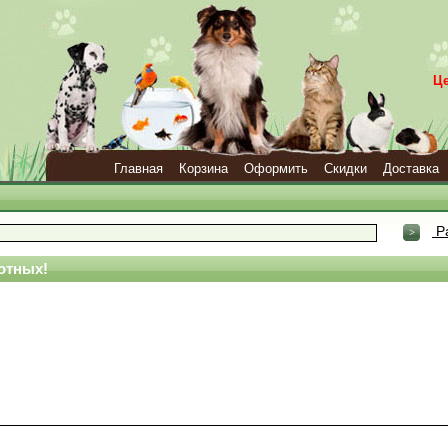
Ц
Главная
Корзина
Оформить
Скидки
Доставка
Р
отных!