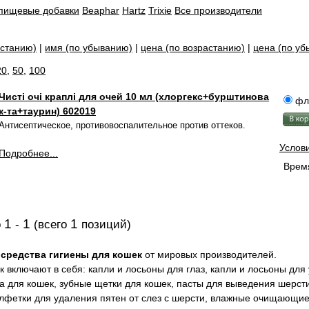
и пищевые добавки
Beaphar
Hartz
Trixie
Все производители
астанию)
|
имя (по убыванию)
|
цена (по возрастанию)
|
цена (по у
20
,
50
,
100
Чисті очі краплі для очей 10 мл (хлоргекс+бурштинова
фл
к-та+таурин) 602019
Антисептическое, противовоспалительное против оттеков.
Услов
Подробнее...
Время
1
1
1
о
-
(всего
позиций)
е
средства гигиены для кошек
от мировых производителей.
к включают в себя: капли и лосьоны для глаз, капли и лосьоны для
та для кошек, зубные щетки для кошек, пасты для выведения шерст
алфетки для удаления пятен от слез с шерсти, влажные очищающи