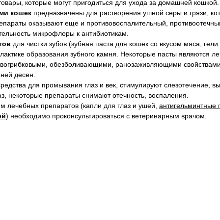
товары, которые могут пригодиться для ухода за домашней кошкой.
ами кошек
предназначены для растворения ушной серы и грязи, кот
репараты оказывают еще и противовоспалительный, противоотечн
тельность микрофлоры к антибиотикам.
отов
для чистки зубов (зубная паста для кошек со вкусом мяса, гели
илактике образования зубного камня. Некоторые пасты являются л
ивогрибковыми, обезболивающими, ранозаживляющими свойствами
ней десен.
 средства для промывания глаз и век, стимулируют слезотечение, 
лаз, некоторые препараты снимают отечность, воспаления.
м лечебных препаратов (капли для глаз и ушей,
антигельминтные 
ей
) необходимо проконсультироваться с ветеринарным врачом.