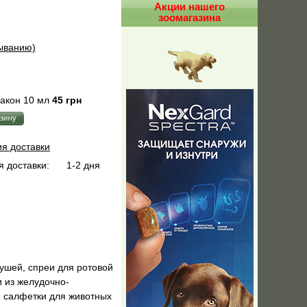
Акции нашего
зоомагазина
быванию)
акон 10 мл
45 грн
ия доставки
 доставки:
1-2 дня
 ушей, спреи для ротовой
и из желудочно-
е салфетки для животных