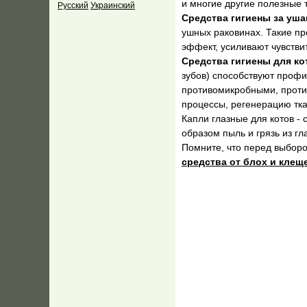
и многие другие полезные 
Русский
Украинский
Средства гигиены за уш
ушных раковинах. Такие п
эффект, усиливают чувстви
Средства гигиены для к
зубов) способствуют проф
противомикробными, прот
процессы, регенерацию тка
Капли глазные для котов -
образом пыль и грязь из г
Помните, что перед выборо
средства от блох и клещ