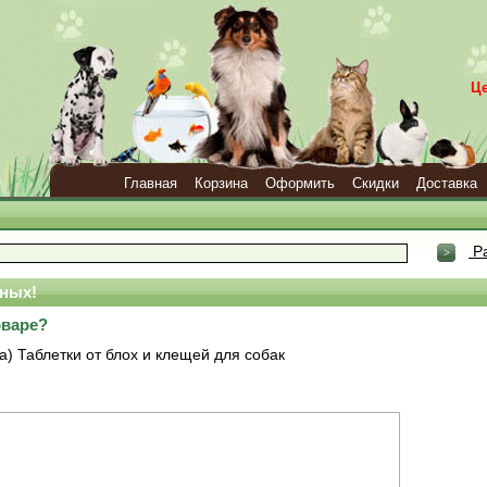
Ц
Главная
Корзина
Оформить
Скидки
Доставка
Ра
ных!
оваре?
) Таблетки от блох и клещей для собак