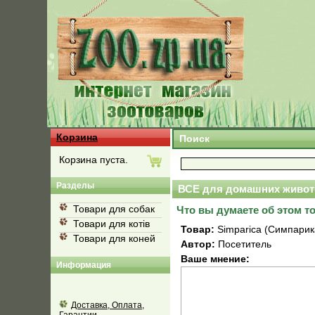
Корзина
Поиск
Корзина пуста.
Разделы
ВСЕ для домашних живот
Товари для собак
Что вы думаете об этом т
Товари для котів
Товар:
Simparica (Симпарика
Товари для коней
Автор:
Посетитель
Ваше мнение:
Информация
Доставка, Оплата,