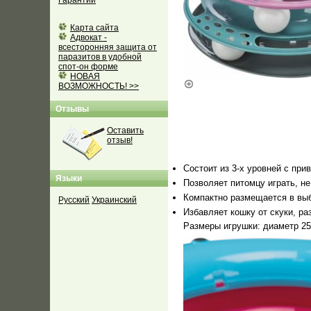
Гарантии
Карта сайта
Адвокат -
всесторонняя защита от
паразитов в удобной
спот-он форме
НОВАЯ
ВОЗМОЖНОСТЬ! >>
Отзывы
Оставить
отзыв!
Состоит из 3-х уровней с п
Языки
Позволяет питомцу играть, не
Компактно размещается в выб
Русский
Украинский
Избавляет кошку от скуки, ра
Размеры игрушки: диаметр 25 