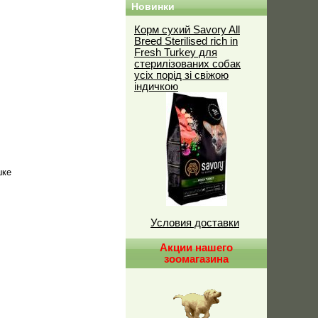
Новинки
Корм сухий Savory All
Breed Sterilised rich in
Fresh Turkey для
стерилізованих собак
усіх порід зі свіжою
індичкою
шке
Условия доставки
Акции нашего
зоомагазина