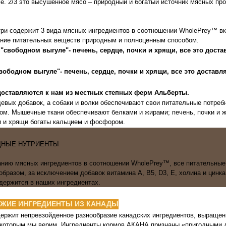
е. 2/3 это высушенное мясо – природный и богатый источник мясных про
и содержит 3 вида мясных ингредиентов в соотношении WholePrey™ вк
ение питательных веществ природным и полноценным способом.
свободном выгуле"- печень, сердце, почки и хрящи, все это достав
ободном выгуле"- печень, сердце, почки и хрящи, все это доставл
доставляются к нам из местных степных ферм Альберты.
евых добавок, а собаки и волки обеспечивают свои питательные потреб
м. Мышечные ткани обеспечивают белками и жирами; печень, почки и ж
и и хрящи богаты кальцием и фосфором.
ОДНЫЕ НУТРИЕНТЫ
нию мясных ингредиентов в соотношении WholePrey™, все питательные
бразом, за исключением добавок витамина А, B5, D3, E, холина и цинка
держится в наших ингредиентах.
ЖИЕ ИНГРЕДИЕНТЫ ИЗ КАНАДЫ
жит непревзойденное разнообразие канадских ингредиентов, выращен
 которым мы верим. Ингредиенты кормов АКАНА признаны «пригодными 