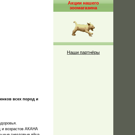
Акции нашего
зоомагазина
Наши партнёры
щенков всех пород и
 здоровья.
д и возрастов АКАНА
ьные гнездовые яйца.