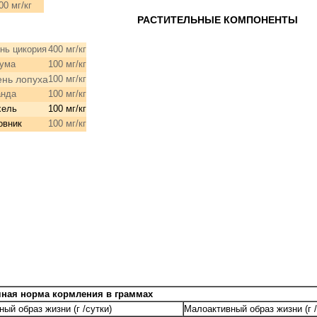
/
00 мг
кг
КИСЛОТЫ
РАСТИТЕЛЬНЫЕ К
нь цикория
400 мг/кг
кума
100 мг/кг
ень
лопуха
100 мг/кг
анда
100 мг/кг
хель
100 мг/кг
овник
100 мг/кг
чная норма кормления в граммах
ный образ жизни (г /сутки)
Малоактивный образ жизни (г /