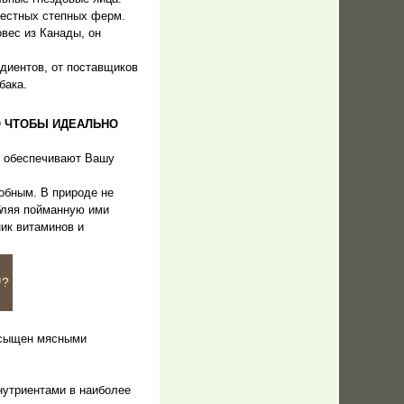
естных степных ферм.
вес из Канады, он
диентов, от поставщиков
бака.
О ЧТОБЫ ИДЕАЛЬНО
е обеспечивают Вашу
.
обным. В природе не
бляя пойманную ими
ик витаминов и
™?
асыщен мясными
нутриентами в наиболее