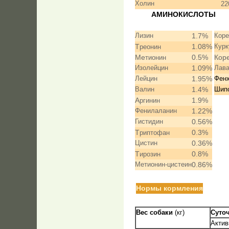
Холин
22
АМИНО
Лизин
1.7%
Коре
T
1.08%
Кур
реонин
Me
0.5%
Кор
тионин
Изолейцин
1.09%
Лав
Лейцин
1.95%
Фен
Валин
1.4%
Шип
A
1.9%
ргинин
Фенилаланин
1.22%
Гистидин
0.56%
T
0.3%
риптофан
Цистин
0.36%
T
0.8%
ирозин
Метионин-цистеин
0.86%
Нормы
кормления
Вес собаки
(кг)
Cуто
Актив