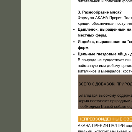
питательной и полезной форм
3. Разнообразие мяса?
Формула АКАНА Прерия Палтр
хрящи, обеспечивая поступл
Цыпленок, выращенный на "
местных ферм.
Индейка, выращенная на "св
ферм.
Цельные гнездовые яйца - 
В природе не существует пищ
пойманную ими добычу целико
витаминов и минералов; кост
ВСЕГО 6 ДОБАВОК| ПРИР
Благодаря высокому содержа
корма поступают природным о
необходимо Вашей собаке со
НЕПРЕВЗОЙДЕННЫЕ СВЕ
АКАНА ПРЕРИЯ ПАЛТРИ содер
людьми, которых мы знаем и