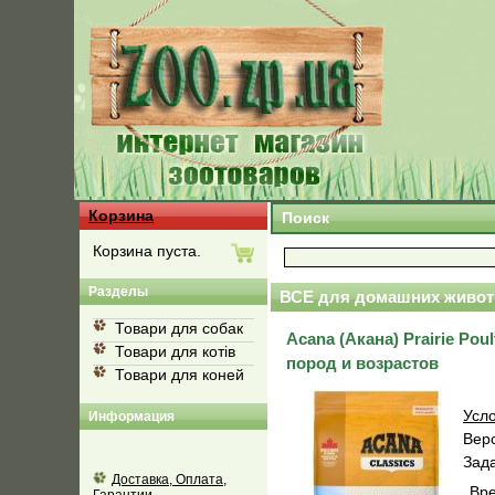
Корзина
Поиск
Корзина пуста.
Разделы
ВСЕ для домашних живот
Товари для собак
Acana (Акана) Prairie Po
Товари для котів
пород и возрастов
Товари для коней
Усло
Информация
Вер
Зад
Доставка, Оплата,
Вре