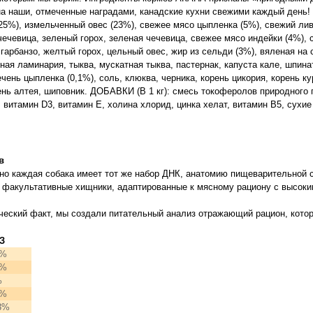
а наши, отмеченные наградами, канадские кухни свежими каждый день!
5%), измельченный овес (23%), свежее мясо цыпленка (5%), свежий лив
 чечевица, зеленый горох, зеленая чечевица, свежее мясо индейки (4%),
 гарбанзо, желтый горох, цельный овес, жир из сельди (3%), вяленая на
ая ламинария, тыква, мускатная тыква, пастернак, капуста кале, шпинат
ень цыпленка (0,1%), соль, клюква, черника, корень цикория, корень к
рень алтея, шиповник. ДОБАВКИ (В 1 кг): смесь токоферолов природного
 витамин D3, витамин E, холина хлорид, цинка хелат, витамин B5, сухи
в
 но каждая собака имеет тот же набор ДНК, анатомию пищеварительной 
аки факультативные хищники, адаптированные к мясному рациону с высок
ческий факт, мы создали питательный анализ отражающий рацион, кото
З
9%
7%
%
2%
3%