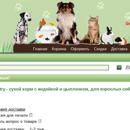
Ц
Главная
Корзина
Оформить
Скидки
Доставка
Ра
ных!
ultry - сухой корм с индейкой и цыпленком, для взрослых со
вия доставки
сия для печати
ать вопрос о товаре
мя доставки:
1-2 дня