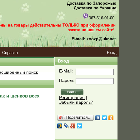
Доставка по Запорожью
Доставка по Украине
067-616-01-00
ены на товары действительны ТОЛЬКО при оформлении
заказа
на нашем сайте!
E-mail: zoozp@ukr.net
Справка
Вход
Вход
E-Mail:
сширенный поиск
Пароль:
бак и щенков всех
Регистрация
|
Забыли пароль?
Поделиться…