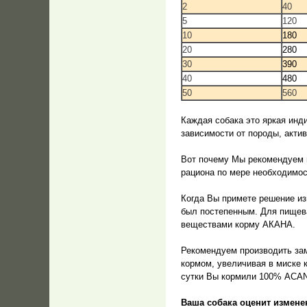
2
40
5
120
10
180
20
280
30
390
40
480
50
560
Каждая собака это яркая инд
зависимости от породы, акти
Вот почему Мы рекомендуем и
рациона по мере необходимост
Когда Вы примете решение из
был постепенным. Для пищева
веществами корму АКАНА.
Рекомендуем производить за
кормом, увеличивая в миске 
сутки Вы кормили 100% ACA
Ваша собака оценит измене