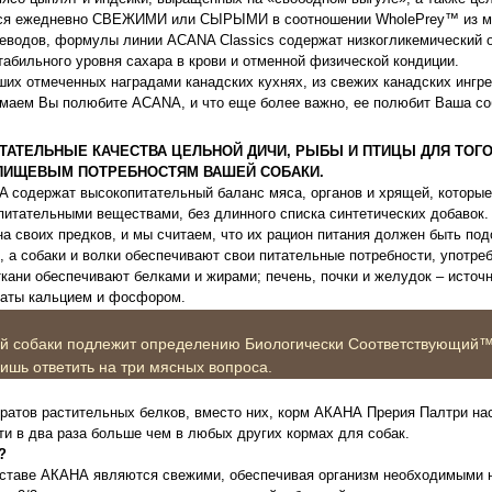
тся ежедневно СВЕЖИМИ или СЫРЫМИ в соотношении WholePrey™ из м
еводов, формулы линии ACANA Classics содержат низкогликемический о
абильного уровня сахара в крови и отменной физической кондиции.
ших отмеченных наградами канадских кухнях, из свежих канадских ингре
маем Вы полюбите ACANA, и что еще более важно, ее полюбит Ваша со
ТАТЕЛЬНЫЕ КАЧЕСТВА ЦЕЛЬНОЙ ДИЧИ, РЫБЫ И ПТИЦЫ ДЛЯ ТОГ
 ПИЩЕВЫМ ПОТРЕБНОСТЯМ ВАШЕЙ СОБАКИ.
A содержат высокопитательный баланс мяса, органов и хрящей, которы
итательными веществами, без длинного списка синтетических добавок
а своих предков, и мы считаем, что их рацион питания должен быть под
 а собаки и волки обеспечивают свои питательные потребности, употре
ани обеспечивают белками и жирами; печень, почки и желудок – источн
огаты кальцием и фосфором.
ей собаки подлежит определению Биологически Соответствующий
шь ответить на три мясных вопроса.
тратов растительных белков, вместо них, корм АКАНА Прерия Палтри н
ти в два раза больше чем в любых других кормах для собак.
?
составе АКАНА являются свежими, обеспечивая организм необходимыми 