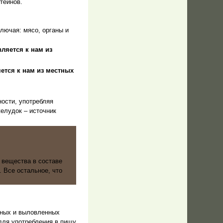
теинов.
лючая: мясо, органы и
ляется к нам из
яется к нам из местных
ности, употребляя
елудок – источник
 вещества в составе
. Все остальное, что
ных и выловленных
для употребления в пищу