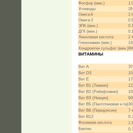
Фосфор (мин.)
1.
Углеводы
29
Омега-6
2.
Омега-3
0.
ЭПК (мин.)
0.
ДГК (мин.)
0.
Линолевая кислота
2.
Глюкозамин (мин.)
12
Хондроитин сульфат (мин.)
90
ВИТ
A
10
Вит
D3
1
Вит
E
1
Вит
B1 (
)
1
Вит
Тиамин
B2 (
)
1
Вит
Рибофлавин
B3 (
)
6
Вит
Ниацин
B
5 (
)
3
Вит
Пантотеновая к-та
B6 (
)
7
Вит
Пиридоксин
B12
0.
Вит
Фолиевая кислота
1.
Биотин
0.