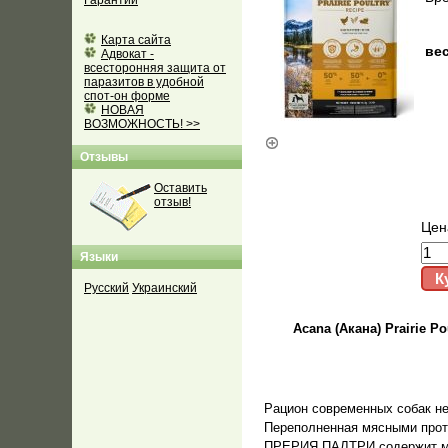
Гарантии
Карта сайта
вес
Адвокат -
всесторонняя защита от
паразитов в удобной
спот-он форме
НОВАЯ
ВОЗМОЖНОСТЬ! >>
Отзывы
Оставить
отзыв!
Цен
Языки
Русский
Украинский
Acana (Акана) Prairie 
Рацион современных собак не
Переполненная мясными прот
ПРЕРИЯ ПАЛТРИ содержит мяс