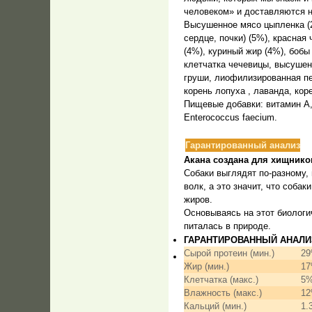
человеком» и доставляются н
Высушенное мясо цыпленка (2
сердце, почки) (5%), красная
(4%), куриный жир (4%), бобы
клетчатка чечевицы, высушенн
груши, лиофилизированная печ
корень лопуха , лаванда, ко
Пищевые добавки: витамин A,
Enterococcus faecium.
Гарантированный анализ
Акана создана для хищнико
Собаки выглядят по-разному,
волк, а это значит, что соб
жиров.
Основываясь на этот биологи
питалась в природе.
ГАРАНТИРОВАННЫЙ АНАЛИ
Сырой протеин (мин.)
2
Жир (мин.)
1
Клетчатка (макс.)
5
Влажность (макс.)
1
Кальций (мин.)
1.