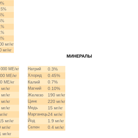
0%
.5%
6%
5%
1%
1%
4%
00 мг/кг
0 мг/кг
АМИНЫ МИНЕ
 000 МЕ/кг
Натрий
0.3%
000
/
Хлорид
0.45%
МЕ
кг
70
/
Калий
0.7%
МЕ
кг
2
/
Магний
0.10%
мг
кг
0
/
Железо
190
/
мг
кг
мг
кг
0
/
Цинк
220
/
мг
кг
мг
кг
0
/
Медь
15
/
мг
кг
мг
кг
/
Марганець
24
/
мг
кг
мг
кг
15
/
Йод
1.9
/
мг
кг
мг
кг
/
Селен
0.4
/
9 мг
кг
мг
кг
1
/
мг
кг