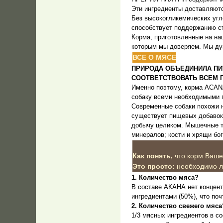
Эти ингредиенты доставляю
Без высокогликемических угл
способствует поддержанию ст
Корма, приготовленные на на
которым мы доверяем. Мы ду
ВСЕ О МЯСЕ
ПРИРОДА ОБЪЕДИНИЛА ПИ
СООТВЕТСТВОВАТЬ ВСЕМ
Именно поэтому, корма ACAN
собаку всеми необходимыми п
Современные собаки похожи н
существует пищевых добавок,
добычу целиком. Мышечные тк
минералов; кости и хрящи б
Как понять,
что корм Ваш
Это просто:
необходимо ли
1. Количество мяса?
В составе АКАНА нет концен
ингредиентами (50%), что поч
2. Количество свежего мяса
1/3 мясных ингредиентов в 