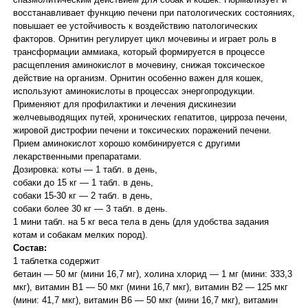
восстанавливает функцию печени при патологических состояниях,
повышает ее устойчивость к воздействию патологических
факторов. Орнитин регулирует цикл мочевины и играет роль в
трансформации аммиака, который формируется в процессе
расщепления аминокислот в мочевину, снижая токсическое
действие на организм. Орнитин особенно важен для кошек,
используют аминокислоты в процессах энергопродукции.
Применяют для профилактики и лечения дискинезии
желчевыводящих путей, хронических гепатитов, цирроза печени,
жировой дистрофии печени и токсических поражений печени.
Прием аминокислот хорошо комбинируется с другими
лекарственными препаратами.
Дозировка: коты — 1 табл. в день,
собаки до 15 кг — 1 табл. в день,
собаки 15-30 кг — 2 табл. в день,
собаки более 30 кг — 3 табл. в день.
1 мини табл. на 5 кг веса тела в день (для удобства задания
котам и собакам мелких пород).
Состав:
1 таблетка содержит
бетаин — 50 мг (мини 16,7 мг), холина хлорид — 1 мг (мини: 333,3
мкг), витамин B1 — 50 мкг (мини 16,7 мкг), витамин B2 — 125 мкг
(мини: 41,7 мкг), витамин B6 — 50 мкг (мини 16,7 мкг), витамин