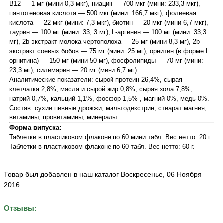
B12 — 1 мг (мини 0,3 мкг), ниацин — 700 мкг (мини: 233,3 мкг),
пантотеновая кислота — 500 мкг (мини: 166,7 мкг), фолиевая
кислота — 22 мкг (мини: 7,3 мкг), биотин — 20 мкг (мини 6,7 мкг),
таурин — 100 мг (мини: 33, 3 мг), L-аргинин — 100 мг (мини: 33,3
мг), 2b экстракт молока чертополоха — 25 мг (мини 8,3 мг), 2b
экстракт соевых бобов — 75 мг (мини: 25 мг), орнитин (в форме L
орнитина) — 150 мг (мини 50 мг), фосфолипиды — 70 мг (мини:
23,3 мг), силимарин — 20 мг (мини 6,7 мг).
Аналитические показатели: сырой протеин 26,4%, сырая
клетчатка 2,8%, масла и сырой жир 0,8%, сырая зола 7,8%,
натрий 0,7%, кальций 1,1%, фосфор 1,5% , магний 0%, медь 0%.
Состав: сухие пивные дрожжи, мальтодекстрин, стеарат магния,
витамины, провитамины, минералы.
Форма випуска:
Таблетки в пластиковом флаконе по 60 мини табл. Вес нетто: 20 г.
Таблетки в пластиковом флаконе по 60 табл. Вес нетто: 60 г.
Товар был добавлен в наш каталог Воскресенье, 06 Ноября
2016
Отзывы: