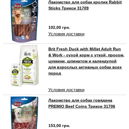
Лакомство для собак кролик Rabbit
Sticks Трикси 31709
102,00 грн.
Условия доставки
Brit Fresh Duck with Millet Adult Run
& Work - сухой корм с уткой, просом,
цуккини, шпинатом и календулой
для взрослых активных собак всех
пород
Условия доставки
Лакомство для собак говядина
PREMIO Beef Coins Трикси 31706
153,00 грн.