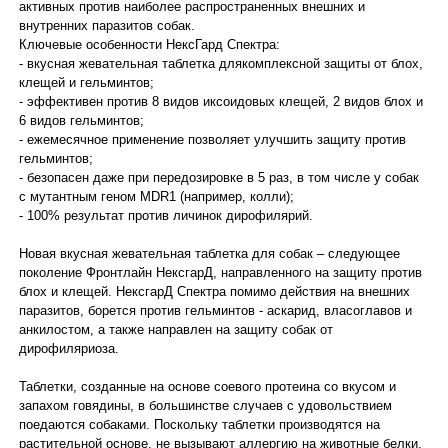
активных против наиболее распространенных внешних и
внутренних паразитов собак.
Ключевые особенности НексГард Спектра:
- вкусная жевательная таблетка длякомплексной защиты от блох,
клещей и гельминтов;
- эффективен против 8 видов иксоидовых клещей, 2 видов блох и
6 видов гельминтов;
- ежемесячное применение позволяет улучшить защиту против
гельминтов;
- безопасен даже при передозировке в 5 раз, в том числе у собак
с мутантным геном MDR1 (например, колли);
- 100% результат против личинок дирофилярий.
Новая вкусная жевательная таблетка для собак – следующее
поколение Фронтлайн НексгарД, направленного на защиту против
блох и клещей. НексгарД Спектра помимо действия на внешних
паразитов, борется против гельминтов - аскарид, власоглавов и
анкилостом, а также направлен на защиту собак от
дирофиляриоза.
Таблетки, созданные на основе соевого протеина со вкусом и
запахом говядины, в большинстве случаев с удовольствием
поедаются собаками. Поскольку таблетки производятся на
растительной основе, не вызывают аллергию на животные белки.