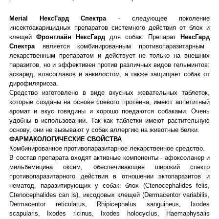
Merial НексГард Спектра
- следующее поколение
инсектоакарицидных препаратов системного действия от блох и
клещей
Фронтлайн
НексГард
для собак. Препарат
НексГард
Спектра
является комбинированным противопаразитарным
лекарственным препаратом и действует не только на внешних
паразитов, но и эффективен против различных видов гельминтов:
аскарид, власоглавов и анкилостом, а также защищает собак от
дирофиляриоза.
Средство изготовлено в виде вкусных жевательных таблеток,
которые созданы на основе соевого протеина, имеют аппетитный
аромат и вкус говядины и хорошо поедаются собаками. Очень
удобны в использовании. Так как таблетки имеют растительную
основу, они не вызывают у собак аллергию на животные белки.
ФАРМАКОЛОГИЧЕСКИЕ СВОЙСТВА
Комбинированное противопаразитарное лекарственное средство.
В состав препарата входят активные компоненты - афоксоланер и
мильбемицина оксим, обеспечивающие широкий спектр
противопаразитарного действия в отношении эктопаразитов и
нематод, паразитирующих у собак: блох (Ctenocephalides felis,
Ctenocephalides can is), иксодовых клещей (Dermacentor variabilis,
Dermacentor reticulatus, Rhipicephalus sanguineus, Ixodes
scapularis, Ixodes ricinus, Ixodes holocyclus, Haemaphysalis