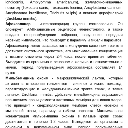
longicornis, Amblyomma americanum), желудочно-кишечных
нематод (Toxocara canis, Toxascaris leonina, Ancylostoma caninum,
Ancylostoma braziliense, Trichuris vulpis) и личинок дирофилярий
(Dirofilaria immitis).
Афоксоланер
- инсектоакарицид группы изоксазолина. Он
блокирует ГАМК-зависимые рецепторы членистоногих, а также
создает гипервозбуждение нейронов, нарушение передачи
нервных импульсов, что приводит к параличу и гибели паразитов.
Афоксоланер легко всасывается в желудочно-кишечном тракте и
достигает системного кровотока, его максимальная концентрация
в плазме отмечена через 2-4 часа после принятия таблетки.
Выводится из организма в основном с желчью и незначительно с
мочой. Период полувыведения афоксоланера составляет 14
суток.
Мильбемицина оксим
- макроциклический лактон, который
активен в отношении гельминтов - личинок и имаго нематод,
паразитирующих в желудочно-кишечном тракте собак, а также
личинок Dirofilaria immitis. Действие мильбемицина выражается
повышением проницаемости клеточных мембран для ионов хлора,
что приводит к сверхполяризации мембран клеток нервной и
мышечной ткани, параличу и гибели паразита. Максимальная
концентрация мильбемицина оксима в плазме крови собак
достигается в течение 1-2 часов. Выводится из организма в
основном в неизмененном виде, период полувыведения