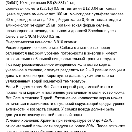
(3a841) 10 мг; витамин В6 (3a831) 1 мг;
фолиевая кислота (3a316) 0,5 мг; витамин В12 0,04 мг; хелат
цинка гидрата аминокислот 100 мг; моногидрат сульфата железа
80 мг; оксид марганца 40 мг; йодид калия 0,75 мг; хелат меди и
аминокислот n-гидрат 15 мг; органическая форма селена,
производное от жизнедеятельности дрожжей Saccharomyces
Cerevisiae CNCM I-3060 0,2 мг.
Энергетическая ценность: 3 910 ккал/кг
Рекомендации по кормлению: Собаки миниатюрных пород
отличаются высоким уровнем потребности в энергии и имеют
относительно небольшой пищеварительный тракт и желудок.
Поэтому рекомендованное ежедневное количество корма,
указанное в таблице, следует разделить на 2 – 3 равные порции и
давать в течение дня. Корм нужно давать сухим или слегка
увлажненным водой комнатной температуры.
Если Вы даете корм Brit Care в первый раз, смешайте его с
привычным кормом и постепенно увеличивайте количество корма
Brit Care в течение 7 дней. Ежедневное количество корма может
отличаться в зависимости от условий окружающей среды, уровня
активности и возраста собаки. У собаки всегда должен быть
доступ к источнику свежей питьевой воды.
Условия хранения: Хранить при температуре от 0 до +25?С,
относительной влажности воздуха не более 80%. После вскрытия
пакет с кормом необходимо плотно закрывать.