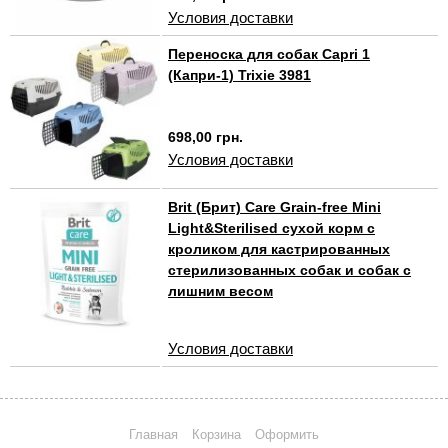
Условия доставки
Переноска для собак Capri 1
(Капри-1) Trixie 3981
698,00 грн.
Условия доставки
Brit (Брит) Care Grain-free Mini
Light&Sterilised сухой корм с
кроликом для кастрированных
стерилизованных собак и собак с
лишним весом
Условия доставки
Главная
Корзина
Оформить