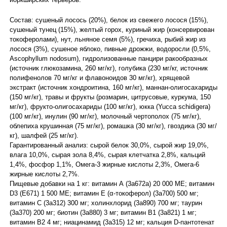
Состав: сушеный лосось (20%), белок из свежего лосося (15%),
сушеный тунец (15%), желтый горох, куриный жир (консервирован
токоферолами), нут, льняное семя (5%), гречиха, рыбий жир из
лосося (3%), сушеное яблоко, пивные дрожжи, водоросли (0,5%,
Ascophyllum nodosum), гидролизованные панцири ракообразных
(источник глюкозамина, 260 мг/кг), голубика (230 мг/кг, источник
полифенолов 70 мг/кг и флавоноидов 30 мг/кг), хрящевой
экстракт (источник хондроитина, 160 мг/кг), маннан-олигосахариды
(150 мг/кг), травы и фрукты (розмарин, цитрусовые, куркума, 150
мг/кг), фрукто-олигосахариды (100 мг/кг), юкка (Yucca schidigera)
(100 мг/кг), инулин (90 мг/кг), молочный чертополох (75 мг/кг),
облепиха крушинная (75 мг/кг), ромашка (30 мг/кг), гвоздика (30 мг/
кг), шалфей (25 мг/кг).
Гарантированный анализ: сырой белок 30,0%, сырой жир 19,0%,
влага 10,0%, сырая зола 8,4%, сырая клетчатка 2,8%, кальций
1,4%, фосфор 1,1%, Омега-3 жирные кислоты 2,3%, Омега-6
жирные кислоты 2,7%.
Пищевые добавки на 1 кг: витамин А (3a672a) 20 000 ME; витамин
D3 (E671) 1 500 ME; витамин E (α-токоферол) (3a700) 500 мг;
витамин С (3a312) 300 мг; холинхлорид (3a890) 700 мг; таурин
(3a370) 200 мг; биотин (3a880) 3 мг; витамин В1 (3a821) 1 мг;
витамин В2 4 мг; ниацинамид (3a315) 12 мг; кальция D-пантотенат