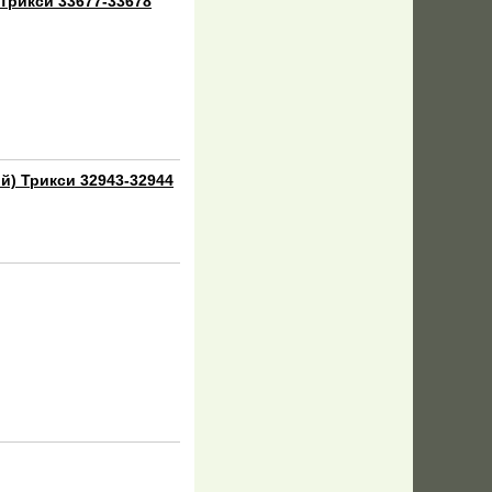
Трикси 33677-33678
й) Трикси 32943-32944