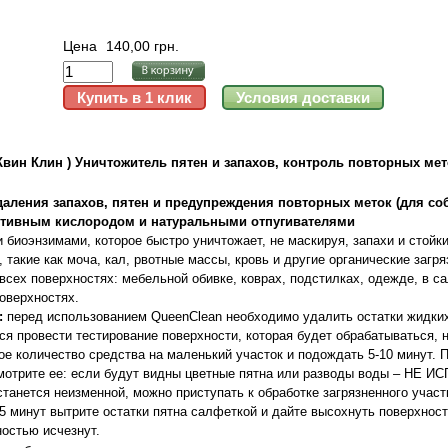
Цена
140,00 грн.
вин Клин ) Уничтожитель пятен и запахов, контроль повторных мет
даления запахов, пятен и предупреждения повторных меток (для соб
ктивным кислородом и натуральными отпугивателями
 биоэнзимами, которое быстро уничтожает, не маскируя, запахи и стойки
такие как моча, кал, рвотные массы, кровь и другие органические загря
 всех поверхностях: мебельной обивке, коврах, подстилках, одежде, в с
оверхностях.
:
перед использованием QueenClean необходимо удалить остатки жидких
я провести тестирование поверхности, которая будет обрабатываться, н
ое количество средства на маленький участок и подождать 5-10 минут. 
смотрите ее: если будут видны цветные пятна или разводы воды – НЕ 
станется неизменной, можно приступать к обработке загрязненного участ
15 минут вытрите остатки пятна салфеткой и дайте высохнуть поверхнос
ностью исчезнут.