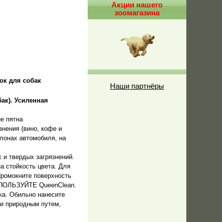
Акции нашего
зоомагазина
ок для собак
Наши партнёры
ак). Усиленная
е пятна
знения (вино, кофе и
алонах автомобиля, на
 и твердых загрязнений.
а стойкость цвета. Для
Промокните поверхность
ИСПОЛЬЗУЙТЕ QueenClean.
ка. Обильно нанесите
ти природным путем,