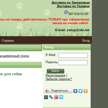
Доставка по Запорожью
Доставка по Украине
067-616-01-00
ены на товары действительны ТОЛЬКО при оформлении
заказа
на нашем сайте!
E-mail: zoozp@ukr.net
Справка
Вход
Вход
E-Mail:
сширенный поиск
Пароль:
ок для собак
Регистрация
|
Забыли пароль?
Поделиться…