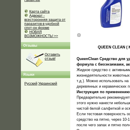
Гарантии
Карта сайта
Адвокат -
всесторонняя защита от
паразитов в удобной
спот-он форме
НОВАЯ
ВОЗМОЖНОСТЬ! >>
Отзывы
QUEEN CLEAN ( К
Оставить
отзыв!
QueenClean Средство для у
формула с биоэнзимами, а
Жидкое средство с активными
Языки
жизнедеятельности животных, 
т.д.). Можно использовать на
Русский
Украинский
деревянных и керамических п
Инструкция по применению
Предварительно рекомендуетс
этого нужно нанести небольш
чистой белой салфеткой и о
Если тестовая поверхность о
средство на пятно, через 10-
после чего запах и пятно пол