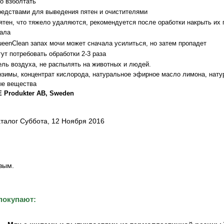
о взболтать
редствами для выведения пятен и очистителями
ятен, что тяжело удаляются, рекомендуется после оработки накрыть их 
ала
eenClean запах мочи может сначала усилиться, но затем пропадет
ут потребовать обработки 2-3 раза
ель воздуха, не распылять на животных и людей.
нзимы, концентрат кислорода, натуральное эфирное масло лимона, нат
ые вещества
 Produkter AB, Sweden
талог Суббота, 12 Ноября 2016
вым.
покупают: