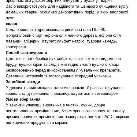
профілактика дискомфортних відчуттів у вухах у тварин.
Засіб використовують для надійного та швидкого очищення вух у
домашніх тварин, особливо декоративних порід, у яких висловухі
вуха
склад
Вода очищена, гідрогенізована рицинова олія ПЕГ-40,
ізопропіловий спирт, ефірна олія чайного дерева, ефірна олія
лаванди, гліцерин, лауретсульфат натрію, гуарова камедь,
консервант.
Спосіб застосування
Для гігієнічної обробки вух собак та кішок з метою видалення
бруду, вушної сірки та слідів життєдіяльності вушного кліща
безпосередньо перед використанням лікувальних препаратів.
Детальна інструкція із застосування всередині упаковки.
Запобіжні заходи
У деяких тварин можливі алергічні реакції. У разі застосування
крапель слід припиниш і проконсультуватися з ветеринаром.
Умови зберігання
У закритій упаковці виробника в чистих, сухих, добре
вентильованих приміщеннях, без стороннього запаху та впливу
прямих сонячних променів при температурі від 5 до 25° С. окремо
від харчових продуктів та кормів.