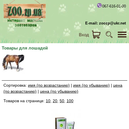
067-616-01-00
E-mail: zoozp@ukr.net
Вход
Товары для лошадей
Сортировка:
имя (по возрастанию)
|
имя (по убыванию)
|
цена
(по возрастанию)
|
цена (по убыванию)
Товаров на странице:
10
,
20
,
50
,
100