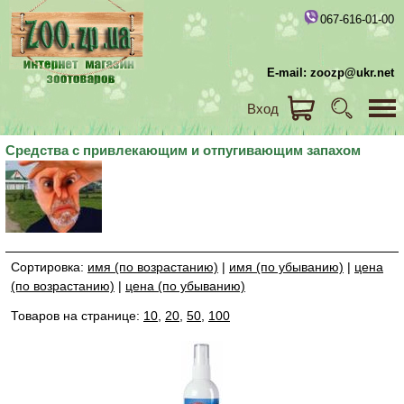
067-616-01-00
E-mail: zoozp@ukr.net
Вход
Средства с привлекающим и отпугивающим запахом
Сортировка:
имя (по возрастанию)
|
имя (по убыванию)
|
цена
(по возрастанию)
|
цена (по убыванию)
Товаров на странице:
10
,
20
,
50
,
100