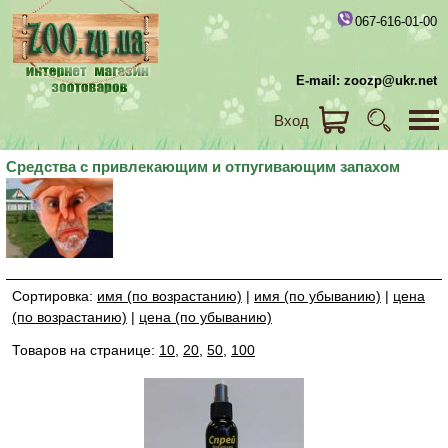
067-616-01-00
E-mail: zoozp@ukr.net
Вход
Средства с привлекающим и отпугивающим запахом
Сортировка:
имя (по возрастанию)
|
имя (по убыванию)
|
цена
(по возрастанию)
|
цена (по убыванию)
Товаров на странице:
10
,
20
,
50
,
100