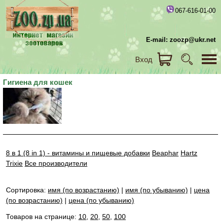
067-616-01-00
E-mail: zoozp@ukr.net
Вход
Гигиена для кошек
8 в 1 (8 in 1) - витамины и пищевые добавки
Beaphar
Hartz
Trixie
Все производители
Сортировка:
имя (по возрастанию)
|
имя (по убыванию)
|
цена
(по возрастанию)
|
цена (по убыванию)
Товаров на странице:
10
,
20
,
50
,
100