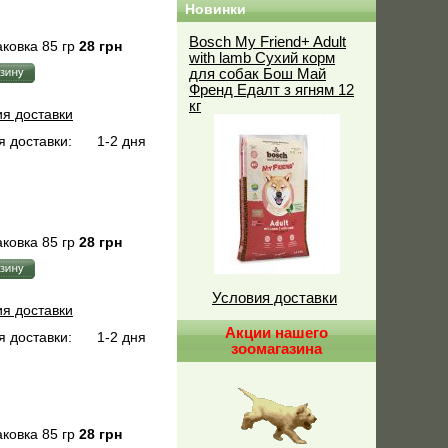
Новинки
Bosch My Friend+ Adult
ковка 85 гр
28 грн
with lamb Сухий корм
для собак Бош Май
Френд Едалт з ягням 12
кг
ия доставки
 доставки:
1-2 дня
ковка 85 гр
28 грн
Условия доставки
ия доставки
Акции нашего
 доставки:
1-2 дня
зоомагазина
ковка 85 гр
28 грн