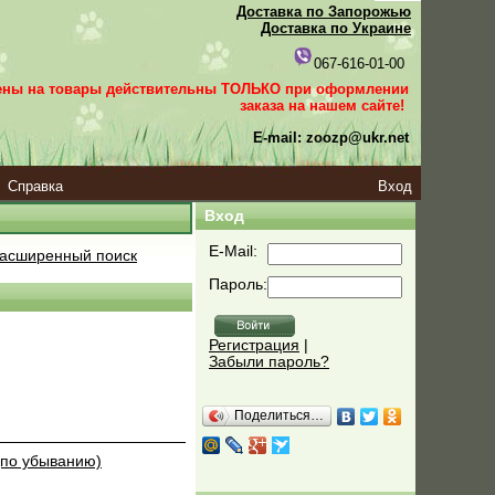
Доставка по Запорожью
Доставка по Украине
067-616-01-00
ены на товары действительны ТОЛЬКО при оформлении
заказа
на нашем сайте!
E-mail: zoozp@ukr.net
Справка
Вход
Вход
E-Mail:
асширенный поиск
Пароль:
Регистрация
|
Забыли пароль?
Поделиться…
(по убыванию)