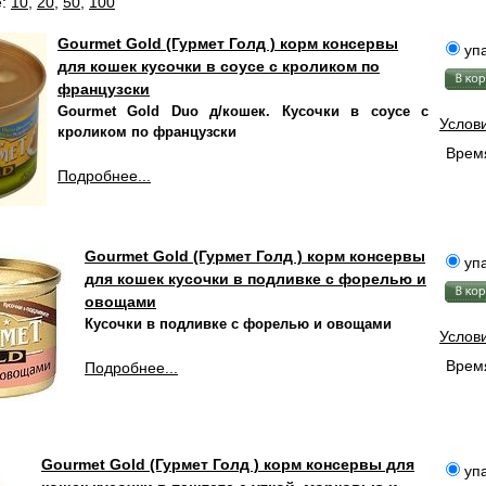
е:
10
,
20
,
50
,
100
Gourmet Gold (Гурмет Голд ) корм консервы
упа
для кошек кусочки в соусе с кроликом по
французски
Gourmet Gold Duo д/кошек. Кусочки в соусе с
Услов
кроликом по французски
Время
Подробнее...
Gourmet Gold (Гурмет Голд ) корм консервы
упа
для кошек кусочки в подливке с форелью и
овощами
Кусочки в подливке с форелью и овощами
Услов
Время
Подробнее...
Gourmet Gold (Гурмет Голд ) корм консервы для
упа