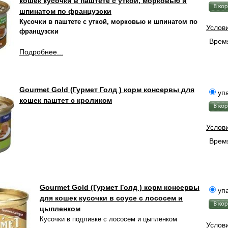
кошек кусочки в паштете с уткой, морковью и
шпинатом по французски
Кусочки в паштете с уткой, морковью и шпинатом по
Услов
французски
Время
Подробнее...
Gourmet Gold (Гурмет Голд ) корм консервы для
упа
кошек паштет с кроликом
Услов
Время
Gourmet Gold (Гурмет Голд ) корм консервы
упа
для кошек кусочки в соусе с лососем и
цыпленком
Кусочки в подливке с лососем и цыпленком
Услов