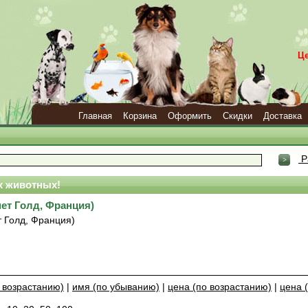
Ц
Главная
Корзина
Оформить
Скидки
Доставка
Р
 животных!
мет Голд, Франция)
т Голд, Франция)
 возрастанию)
|
имя (по убыванию)
|
цена (по возрастанию)
|
цена 