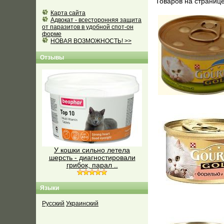
Товаров на страниц
Карта сайта
Адвокат - всесторонняя защита
от паразитов в удобной спот-он
форме
НОВАЯ ВОЗМОЖНОСТЬ! >>
Отзывы
У кошки сильно летела
шерсть - диагностировали
грибок, парал ..
Языки
Русский
Украинский