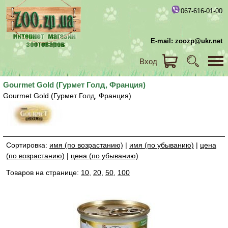
067-616-01-00
E-mail: zoozp@ukr.net
Вход
Gourmet Gold (Гурмет Голд, Франция)
Gourmet Gold (Гурмет Голд, Франция)
Сортировка:
имя (по возрастанию)
|
имя (по убыванию)
|
цена
(по возрастанию)
|
цена (по убыванию)
Товаров на странице:
10
,
20
,
50
,
100