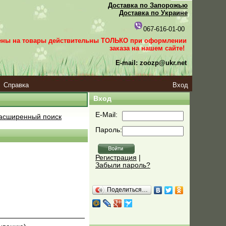
Доставка по Запорожью
Доставка по Украине
067-616-01-00
ены на товары действительны ТОЛЬКО при оформлении
заказа
на нашем сайте!
E-mail: zoozp@ukr.net
Справка
Вход
Вход
E-Mail:
асширенный поиск
Пароль:
Регистрация
|
Забыли пароль?
Поделиться…