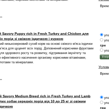
Время
..
 Savory Puppy rich in Fresh Turkey and Chicken для
упа
іх порід зі свіжою індичкою і куркою
упа
й низькозерновий сухий корм на основі свіжого м'яса індички
грн
 м’яса для цуценят всіх порід. Доповнений корисними фруктами
упа
ля здорового росту та розвитку, підтримання імунітету та
 ефективного насичення організму корисними вітамінами,
лотами та мінералами.
Услов
Время
..
 Savory Medium Breed rich in Fresh Turkey and Lamb
упа
их собак середніх порід від 10 до 25 кг зі свіжим
упа
ндичкою
грн