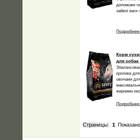
допоможе пл
зайвої ваги 
Подробнее.
Корм сухий
для собак 
Збалансован
кролика для
овочами для
максимально
жирними кис
Подробнее.
Страницы:
1
Показан