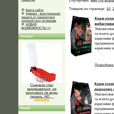
Гарантии
Сортировка:
имя (по возр
Товаров на странице:
10
,
Карта сайта
Адвокат - всесторонняя
защита от паразитов в
Корм сухий
удобной спот-он форме
вибагливих
НОВАЯ
ВОЗМОЖНОСТЬ! >>
Збалансован
та ягняти д
Отзывы
корисними ф
підтриманню
корисними в
Подробнее.
Корм сухий
Сначала стал
задумываться, не
дорослих с
многовато ли воды
Збалансован
таскать. НО, ..
та ягняти д
корисними ф
Языки
підтриманню
корисними в