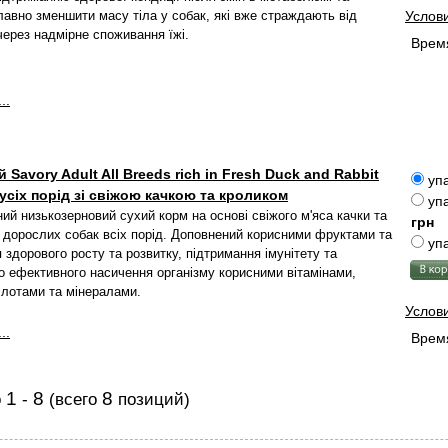
авно зменшити масу тіла у собак, які вже страждають від
Услов
через надмірне споживання їжі.
Время
..
 Savory Adult All Breeds rich in Fresh Duck and Rabbit
упа
усіх порід зі свіжою качкою та кроликом
упа
ий низькозерновий сухий корм на основі свіжого м'яса качки та
грн
 дорослих собак всіх порід. Доповнений корисними фруктами та
упа
 здорового росту та розвитку, підтримання імунітету та
 ефективного насичення організму корисними вітамінами,
лотами та мінералами.
Услов
..
Время
1
8
8
о
-
(всего
позиций)