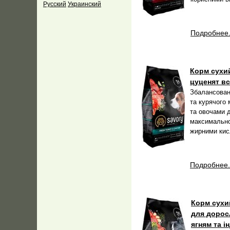
Русский
Украинский
Подробнее.
Корм сухий
цуценят вс
Збалансовани
та курячого
та овочами д
максимально
жирними кис
Подробнее.
Корм сухий
для доросл
ягням та і