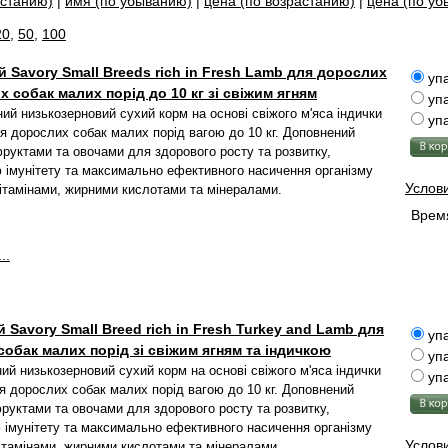
астанию)
|
имя (по убыванию)
|
цена (по возрастанию)
|
цена (по у
20
,
50
,
100
 Savory Small Breeds rich in Fresh Lamb для дорослих
упа
 собак малих порід до 10 кг зі свіжим ягням
упа
ий низькозерновий сухий корм на основі свіжого м'яса індички
упа
ля дорослих собак малих порід вагою до 10 кг. Доповнений
руктами та овочами для здорового росту та розвитку,
 імунітету та максимально ефективного насичення організму
Услов
ітамінами, жирними кислотами та мінералами.
Время
..
 Savory Small Breed rich in Fresh Turkey and Lamb для
упа
обак малих порід зі свіжим ягням та індичкою
упа
ий низькозерновий сухий корм на основі свіжого м'яса індички
упа
ля дорослих собак малих порід вагою до 10 кг. Доповнений
руктами та овочами для здорового росту та розвитку,
 імунітету та максимально ефективного насичення організму
Услов
ітамінами, жирними кислотами та мінералами.