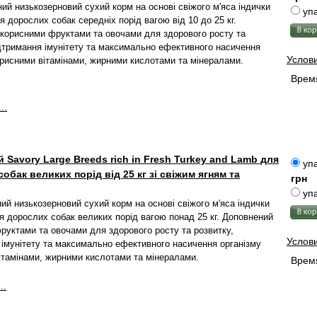
ий низькозерновий сухий корм на основі свіжого м'яса індички
упа
я дорослих собак середніх порід вагою від 10 до 25 кг.
корисними фруктами та овочами для здорового росту та
ідтримання імунітету та максимально ефективного насичення
Услов
орисними вітамінами, жирними кислотами та мінералами.
Время
..
 Savory Large Breeds rich in Fresh Turkey and Lamb для
упа
обак великих порід від 25 кг зі свіжим ягням та
грн
упа
ий низькозерновий сухий корм на основі свіжого м'яса індички
ля дорослих собак великих порід вагою понад 25 кг. Доповнений
руктами та овочами для здорового росту та розвитку,
Услов
 імунітету та максимально ефективного насичення організму
ітамінами, жирними кислотами та мінералами.
Время
..