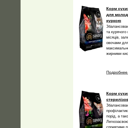
Корм сухий
для молоди
куркою
Збалансован
та курячого 
місяців, за
овочами для
максимально
жирними кис
Подробнее.
Корм сухий
стерилізов
Збалансован
профілактики
порід, а та
Легкозасвою
сприятиме п