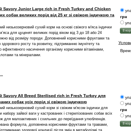
 Savory Junior Large rich in Fresh Turkey and Chicken
упа
х собак великих порід від 25 кг зі свіжою індичкою та
грн
упа
ий низькозерновий сухий корм на основі свіжого м'яса індички
м’яса для цуценят великих порід віком від 3 до 18 або 24
лежно від розміру породи. Доповнений корисними фруктами та
Услов
 здорового росту та розвитку, підтриманню імунітету та
 ефективного насичення організму корисними вітамінами,
Время
лотами та мінералами.
..
 Savory All Breed Sterilised rich in Fresh Turkey для
упа
аних собак усіх порід зі свіжою індичкою
упа
ий низькозерновий сухий корм зі свіжим м'ясом індички для
грн
 набору зайвої ваги у кастрованих і стерилізованих собак всіх
упа
кож для малоактивних і схильних до переїдання улюбленців.
вана формула, доповнена корисними фруктами та травами,
ідтриманню здорової кондиції після змін в метаболізмі та