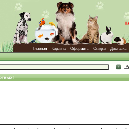
Ц
Главная
Корзина
Оформить
Скидки
Доставка
Р
отных!