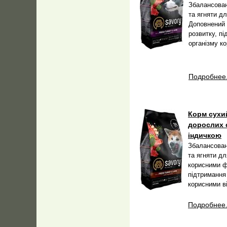
Збалансован
та ягняти дл
Доповнений 
розвитку, п
організму к
Подробнее.
Корм сухий
дорослих с
індичкою
Збалансован
та ягняти д
корисними ф
підтримання
корисними в
Подробнее.