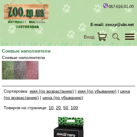
067-616-01-00
E-mail: zoozp@ukr.net
Вход
Соевые наполнители
Соевые наполнители
Сортировка:
имя (по возрастанию)
|
имя (по убыванию)
|
цена
(по возрастанию)
|
цена (по убыванию)
Товаров на странице:
10
,
20
,
50
,
100