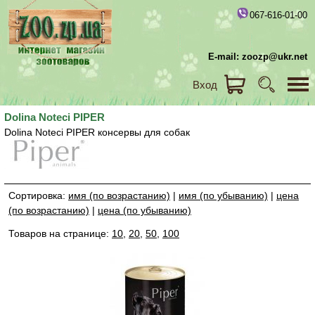
067-616-01-00
E-mail: zoozp@ukr.net
Вход
Dolina Noteci PIPER
Dolina Noteci PIPER консервы для собак
Сортировка:
имя (по возрастанию)
|
имя (по убыванию)
|
цена
(по возрастанию)
|
цена (по убыванию)
Товаров на странице:
10
,
20
,
50
,
100