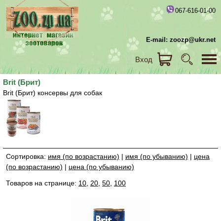
067-616-01-00
E-mail: zoozp@ukr.net
Вход
Brit (Брит)
Brit (Брит) консервы для собак
Сортировка:
имя (по возрастанию)
|
имя (по убыванию)
|
цена
(по возрастанию)
|
цена (по убыванию)
Товаров на странице:
10
,
20
,
50
,
100