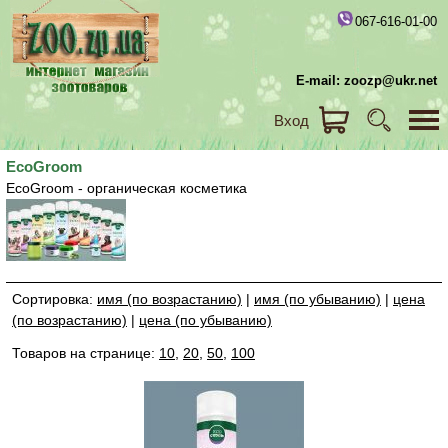
067-616-01-00
E-mail: zoozp@ukr.net
Вход
EcoGroom
EcoGroom - органическая косметика
Сортировка:
имя (по возрастанию)
|
имя (по убыванию)
|
цена
(по возрастанию)
|
цена (по убыванию)
Товаров на странице:
10
,
20
,
50
,
100