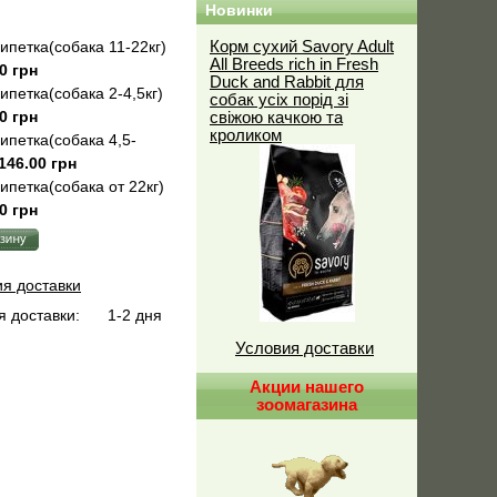
Новинки
ипетка(собака 11-22кг)
Корм сухий Savory Adult
All Breeds rich in Fresh
0 грн
Duck and Rabbit для
ипетка(собака 2-4,5кг)
собак усіх порід зі
0 грн
свіжою качкою та
кроликом
ипетка(собака 4,5-
146.00 грн
ипетка(собака от 22кг)
0 грн
ия доставки
 доставки:
1-2 дня
Условия доставки
Акции нашего
зоомагазина