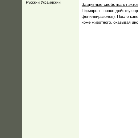
Русский
Украинский
Защитные свойства от экто
Пирипрол - новое действующе
фенилпиразолов). После капе
коже животного, оказывая ин