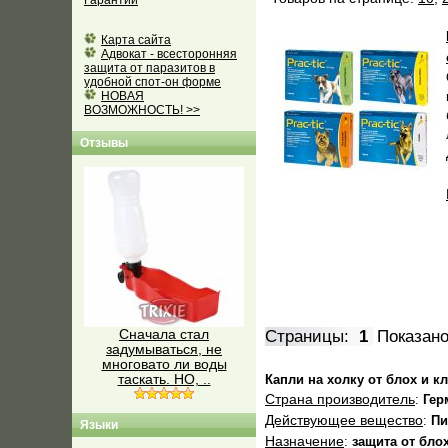
Гарантии
Карта сайта
Адвокат - всесторонняя
защита от паразитов в
удобной спот-он форме
НОВАЯ
ВОЗМОЖНОСТЬ! >>
Отзывы
Сначала стал
Страницы:
1
Показан
задумываться, не
многовато ли воды
таскать. НО, ..
Капли на холку от блох и кл
Страна производитель
:
Гер
Действующее вещество
:
Пи
Языки
Назначение
:
защита от бло