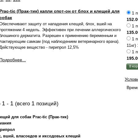
Prac-tic (Прак-тик) капли спот-он от блох и клещей для
1 п
собак
152.0
Обеспечивают защиту от нападения клещей, блох, вшей на
1 п
протяжении 4 недель. Эффективен при лечении аллергического
135.0
блошиного дерматита. Разрешен к применению беременным и
1 п
лактирующим самкам (под наблюдением ветеринарного врача).
11кг)
Действующее вещество - пирипрол 12,5%
1 п
195.0
Подробнее...
Услов
Время
1
1
1
о
-
(всего
позиций)
ещей для собак Prac-tic (Прак-тик)
мания
рипрол
х, вшей, власоедов и иксодовых клещей