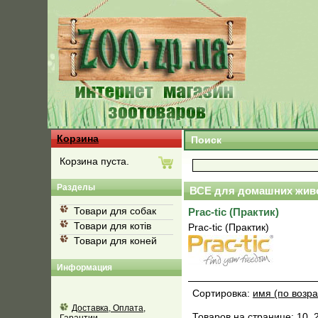
Корзина
Поиск
Корзина пуста.
Разделы
ВСЕ для домашних жив
Товари для собак
Prac-tic (Практик)
Товари для котів
Prac-tic (Практик)
Товари для коней
Информация
Сортировка:
имя (по возр
Доставка, Оплата,
Товаров на странице:
10
,