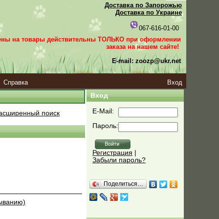
Доставка по Запорожью
Доставка по Украине
067-616-01-00
ены на товары действительны ТОЛЬКО при оформлении
заказа
на нашем сайте!
E-mail: zoozp@ukr.net
Справка
Вход
Вход
E-Mail:
асширенный поиск
Пароль:
Регистрация
|
Забыли пароль?
Поделиться…
быванию)