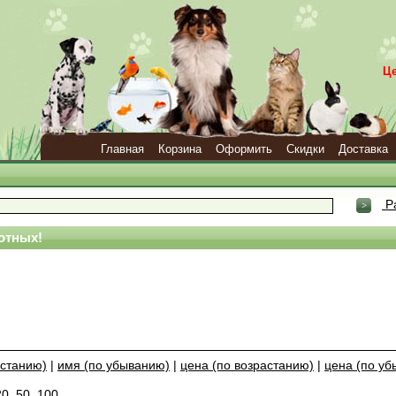
Ц
Главная
Корзина
Оформить
Скидки
Доставка
Р
отных!
астанию)
|
имя (по убыванию)
|
цена (по возрастанию)
|
цена (по у
20
,
50
,
100