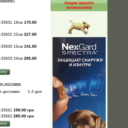
быванию)
Акции нашего
зоомагазина
-33501 18см
170.00
-33502 22см
227.00
-33500 15см
141.00
-33503 24см
285.00
ия доставки
 доставки:
1-2 дня
-33561
199.00 грн
-33562
285.00 грн