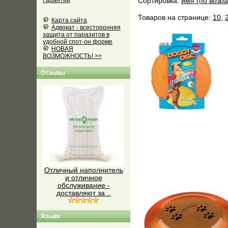
Гарантии
Сортировка:
имя (по возр
Товаров на странице:
10
,
Карта сайта
Адвокат - всесторонняя
защита от паразитов в
удобной спот-он форме
НОВАЯ
ВОЗМОЖНОСТЬ! >>
Отзывы
Отличный наполнитель
и отличное
обслуживание -
доставляют за ..
Языки