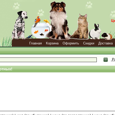
Ц
Главная
Корзина
Оформить
Скидки
Доставка
Р
отных!