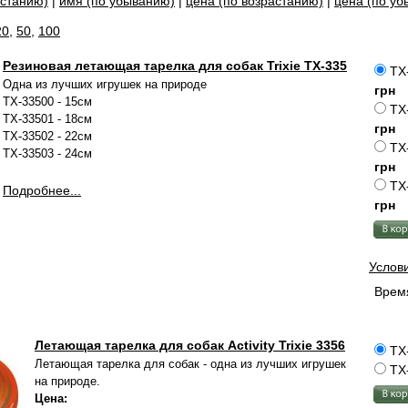
астанию)
|
имя (по убыванию)
|
цена (по возрастанию)
|
цена (по у
20
,
50
,
100
Резиновая летающая тарелка для собак Trixie TX-335
TX
Одна из лучших игрушек на природе
грн
TX-33500 - 15см
TX
TX-33501 - 18см
грн
TX-33502 - 22см
TX
TX-33503 - 24см
грн
TX
Подробнее...
грн
Услов
Время
Летающая тарелка для собак Activity Trixie 3356
TX
Летающая тарелка для собак - одна из лучших игрушек
TX
на природе.
Цена: