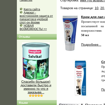
Гарантии
Сортировка:
имя (по возрас
Товаров на странице:
10
,
20
Карта сайта
Адвокат -
всесторонняя защита от
Крем для лап 
паразитов в удобной
Препятствует пов
спот-он форме
НОВАЯ
посыпанной на
ВОЗМОЖНОСТЬ! >>
поверхностями.
50 мл
Отзывы
Подробнее...
Сп
Пр
ль
до
тр
Спасибо большое)
доставили быстро и
именно то что я
По
заказыва ..
Языки