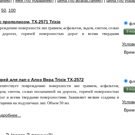
танию)
|
имя (по убыванию)
|
цена (по возрастанию)
|
цена (по убы
,
50
,
100
с прополисом, TX-2571 Trixie
фл
реждению поверхности лап гравием, асфальтом, льдом, снегом, солью
 дорогах, горячей поверхностью дорог и всеми твердыми
Услов
Время
рей для лап с Алоэ Вера Trixie TX-2572
фл
епятствует повреждению поверхности лап гравием, асфальтом,
дом, снегом, солью посыпанной на дорогах, горячей поверхностью
рог и всеми твердыми поверхностями. Заживляет мелкие ссадины и
Услов
ещинки на подушечках лап. Объем 50 мл.
Время
дробнее...