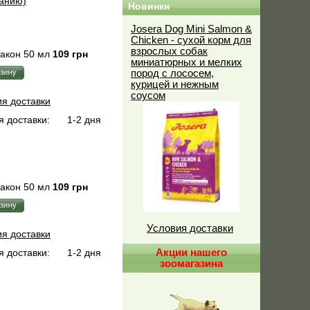
ванию)
Новинки
Josera Dog Mini Salmon &
Chicken - сухой корм для
взрослых собак
акон 50 мл
109 грн
миниатюрных и мелких
пород с лососем,
курицей и нежным
соусом
ия доставки
 доставки:
1-2 дня
акон 50 мл
109 грн
Условия доставки
ия доставки
 доставки:
1-2 дня
Акции нашего
зоомагазина