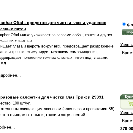
aphar Oftal - средство для чистки глаз и удаления
фл
езных пятен
aphar Oftal мягко ухаживает за глазами собак, кошек и других
машних животных.
Услов
ищает глаза и шерсть вокруг них, предовращает раздражение
лью и грязью, стимулирует механизм самоочищения,
Время
едовращает появление темных слезных пятен под глазами.
 мл
дробнее...
разовые салфетки для чистки глаз Трикси 29391
ество: 100 шт/уп.
итательным очищающим лосьоном (алоэ вера и провитамин B5)
Услов
ежно очищает от пыли, грязи и загрязнений
Время
бнее...
279,00