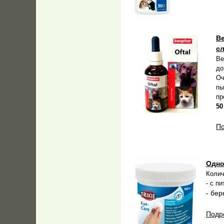
Be
сл
Be
до
Оч
пы
пр
50
По
Одно
Колич
- с п
- бер
Подро