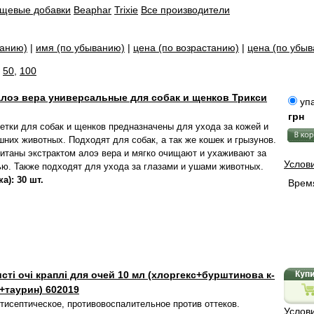
пищевые добавки
Beaphar
Trixie
Все производители
танию)
|
имя (по убыванию)
|
цена (по возрастанию)
|
цена (по убы
,
50
,
100
алоэ вера универсальные для собак и щенков Трикси
упа
грн
тки для собак и щенков предназначены для ухода за кожей и
них животных. Подходят для собак, а так же кошек и грызунов.
итаны экстрактом алоэ вера и мягко очищают и ухаживают за
Услов
ью. Также подходят для ухода за глазами и ушами животных.
а): 30 шт.
Время
сті очі краплі для очей 10 мл (хлоргекс+бурштинова к-
+таурин) 602019
тисептическое, противовоспалительное против оттеков.
Услов