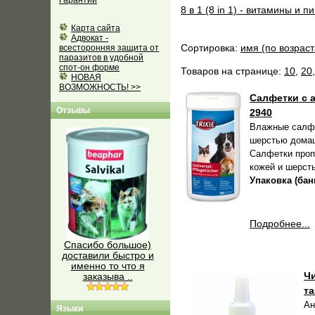
Гарантии
8 в 1 (8 in 1) - витамины и 
Карта сайта
Адвокат -
Сортировка:
имя (по возрас
всесторонняя защита от
паразитов в удобной
спот-он форме
Товаров на странице:
10
,
20
НОВАЯ
ВОЗМОЖНОСТЬ! >>
Салфетки с 
Отзывы
2940
Влажные салфе
шерстью домаш
Салфетки проп
кожей и шерст
Упаковка (банк
Подробнее...
Спасибо большое)
доставили быстро и
именно то что я
Чи
заказыва ..
та
Ан
Языки