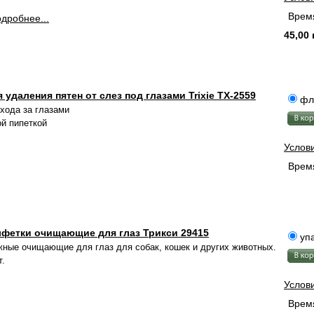
Время
дробнее...
45,00 
 удаления пятен от слез под глазами Trixie TX-2559
фл
ухода за глазами
ой пипеткой
Услов
Время
фетки очищающие для глаз Трикси 29415
упа
ные очищающие для глаз для собак, кошек и других животных.
т.
Услов
Время