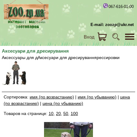
067-616-01-00
E-mail: zoozp@ukr.net
Вход
Аксесуари для дресирування
Аксессуары для дАксесуари для дресируваннярессировки
Сортировка:
имя (по возрастанию)
|
имя (по убыванию)
|
цена
(по возрастанию)
|
цена (по убыванию)
Товаров на странице:
10
,
20
,
50
,
100